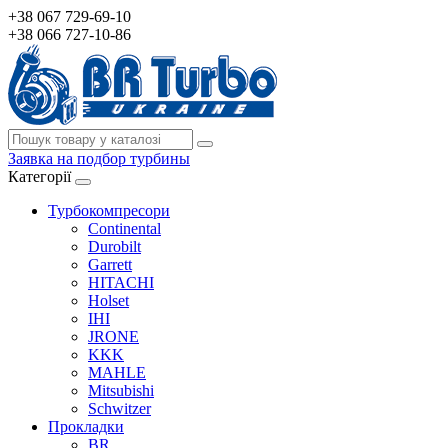
+38 067 729-69-10
+38 066 727-10-86
Заявка на подбор турбины
Категорії
Турбокомпресори
Continental
Durobilt
Garrett
HITACHI
Holset
IHI
JRONE
KKK
MAHLE
Mitsubishi
Schwitzer
Прокладки
BR