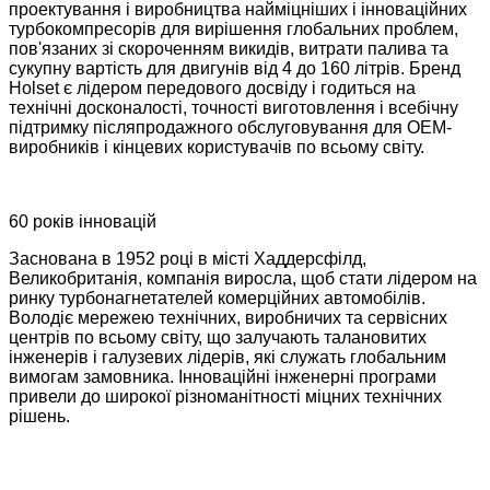
проектування і виробництва найміцніших і інноваційних
турбокомпресорів для вирішення глобальних проблем,
пов'язаних зі скороченням викидів, витрати палива та
сукупну вартість для двигунів від 4 до 160 літрів. Бренд
Holset є лідером передового досвіду і годиться на
технічні досконалості, точності виготовлення і всебічну
підтримку післяпродажного обслуговування для OEM-
виробників і кінцевих користувачів по всьому світу.
60 років інновацій
Заснована в 1952 році в місті Хаддерсфілд,
Великобританія, компанія виросла, щоб стати лідером на
ринку турбонагнетателей комерційних автомобілів.
Володіє мережею технічних, виробничих та сервісних
центрів по всьому світу, що залучають талановитих
інженерів і галузевих лідерів, які служать глобальним
вимогам замовника. Інноваційні інженерні програми
привели до широкої різноманітності міцних технічних
рішень.