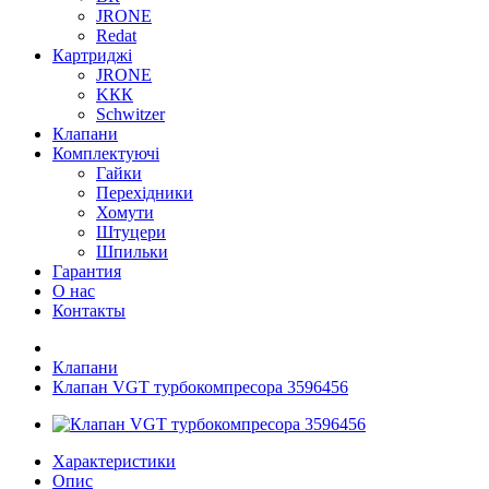
JRONE
Redat
Картриджі
JRONE
KКК
Schwitzer
Клапани
Комплектуючі
Гайки
Перехідники
Хомути
Штуцери
Шпильки
Гарантия
О нас
Контакты
Клапани
Клапан VGT турбокомпресора 3596456
Характеристики
Опис