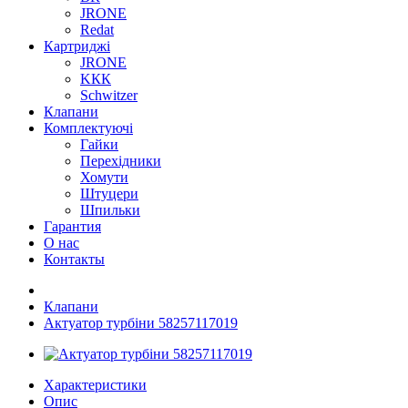
JRONE
Redat
Картриджі
JRONE
KКК
Schwitzer
Клапани
Комплектуючі
Гайки
Перехідники
Хомути
Штуцери
Шпильки
Гарантия
О нас
Контакты
Клапани
Актуатор турбіни 58257117019
Характеристики
Опис