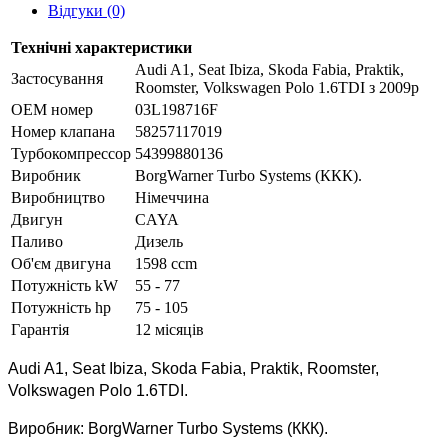
Відгуки (0)
Технічні характеристики
Audi A1, Seat Ibiza, Skoda Fabia, Praktik,
Застосування
Roomster, Volkswagen Polo 1.6TDI з 2009р
OEM номер
03L198716F
Номер клапана
58257117019
Турбокомпрессор
54399880136
Виробник
BorgWarner Turbo Systems (ККК).
Виробництво
Німеччина
Двигун
CAYA
Паливо
Дизель
Об'єм двигуна
1598 ccm
Потужність kW
55 - 77
Потужність hp
75 - 105
Гарантія
12 місяців
Audi A1, Seat Ibiza, Skoda Fabia, Praktik, Roomster,
Volkswagen Polo 1.6TDI.
Виробник:
BorgWarner Turbo Systems (ККК).