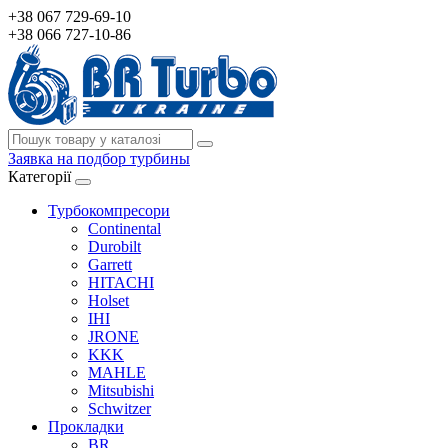
+38 067 729-69-10
+38 066 727-10-86
Заявка на подбор турбины
Категорії
Турбокомпресори
Continental
Durobilt
Garrett
HITACHI
Holset
IHI
JRONE
KKK
MAHLE
Mitsubishi
Schwitzer
Прокладки
BR