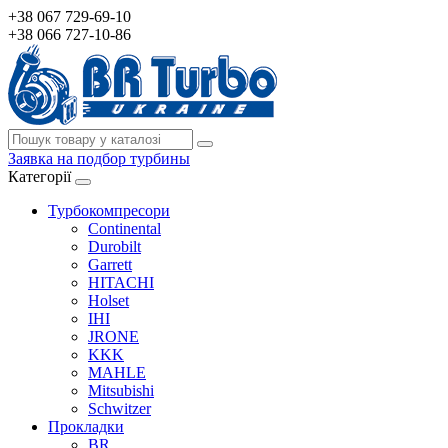
+38 067 729-69-10
+38 066 727-10-86
Заявка на подбор турбины
Категорії
Турбокомпресори
Continental
Durobilt
Garrett
HITACHI
Holset
IHI
JRONE
KKK
MAHLE
Mitsubishi
Schwitzer
Прокладки
BR