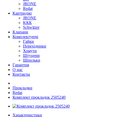
JRONE
Redat
Картриджі
JRONE
KКК
Schwitzer
Клапани
Комплектуючі
Гайки
Перехідники
Хомути
Штуцери
Шпильки
Гарантия
О нас
Контакты
Прокладки
Redat
Комплект прокладок 2505240
Характеристики