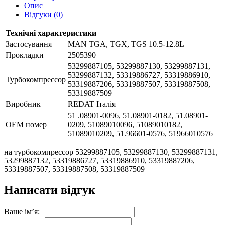
Опис
Відгуки (0)
Технічні характеристики
Застосування
MAN TGA, TGX, TGS 10.5-12.8L
Прокладки
2505390
53299887105, 53299887130, 53299887131,
53299887132, 53319886727, 53319886910,
Турбокомпрессор
53319887206, 53319887507, 53319887508,
53319887509
Виробник
REDAT Італія
51 .08901-0096, 51.08901-0182, 51.08901-
ОЕМ номер
0209, 51089010096, 51089010182,
51089010209, 51.96601-0576, 51966010576
на турбокомпрессор 53299887105, 53299887130, 53299887131,
53299887132, 53319886727, 53319886910, 53319887206,
53319887507, 53319887508, 53319887509
Написати відгук
Ваше ім’я: