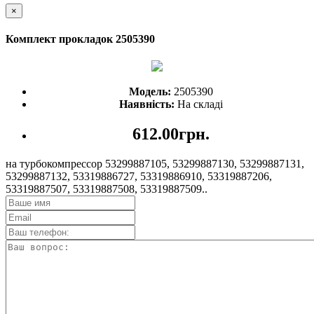
×
Комплект прокладок 2505390
Модель:
2505390
Наявність:
На складі
612.00грн.
на турбокомпрессор 53299887105, 53299887130, 53299887131,
53299887132, 53319886727, 53319886910, 53319887206,
53319887507, 53319887508, 53319887509..