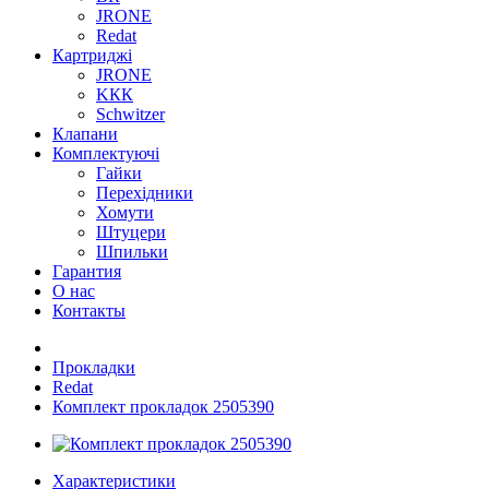
JRONE
Redat
Картриджі
JRONE
KКК
Schwitzer
Клапани
Комплектуючі
Гайки
Перехідники
Хомути
Штуцери
Шпильки
Гарантия
О нас
Контакты
Прокладки
Redat
Комплект прокладок 2505390
Характеристики