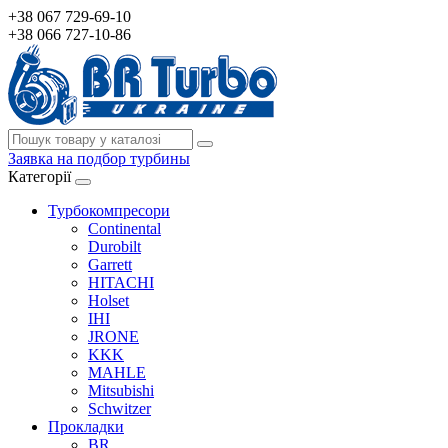
+38 067 729-69-10
+38 066 727-10-86
Заявка на подбор турбины
Категорії
Турбокомпресори
Continental
Durobilt
Garrett
HITACHI
Holset
IHI
JRONE
KKK
MAHLE
Mitsubishi
Schwitzer
Прокладки
BR