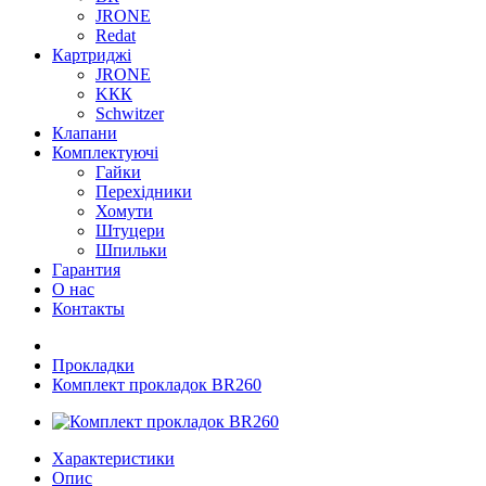
JRONE
Redat
Картриджі
JRONE
KКК
Schwitzer
Клапани
Комплектуючі
Гайки
Перехідники
Хомути
Штуцери
Шпильки
Гарантия
О нас
Контакты
Прокладки
Комплект прокладок BR260
Характеристики
Опис