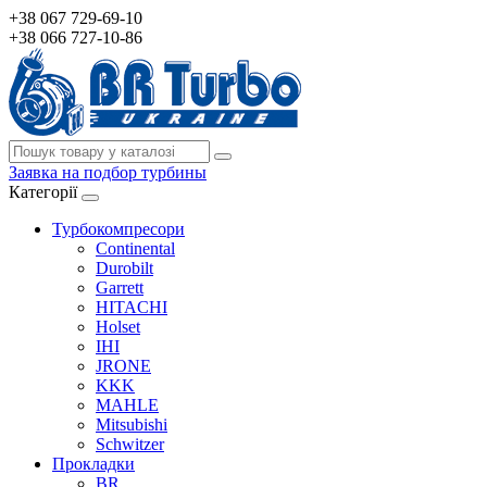
+38 067 729-69-10
+38 066 727-10-86
Заявка на подбор турбины
Категорії
Турбокомпресори
Continental
Durobilt
Garrett
HITACHI
Holset
IHI
JRONE
KKK
MAHLE
Mitsubishi
Schwitzer
Прокладки
BR