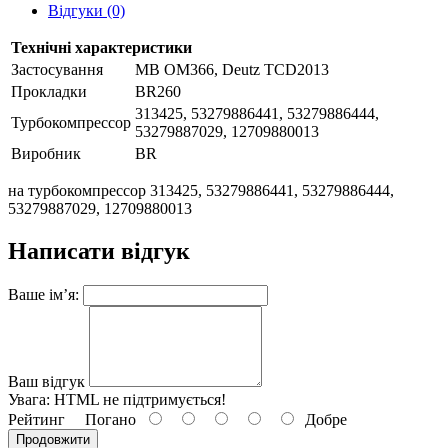
Відгуки (0)
Технічні характеристики
Застосування
MB OM366, Deutz TCD2013
Прокладки
BR260
313425, 53279886441, 53279886444,
Турбокомпрессор
53279887029, 12709880013
Виробник
BR
на турбокомпрессор 313425, 53279886441, 53279886444,
53279887029, 12709880013
Написати відгук
Ваше ім’я:
Ваш відгук
Увага:
HTML не підтримується!
Рейтинг
Погано
Добре
Продовжити