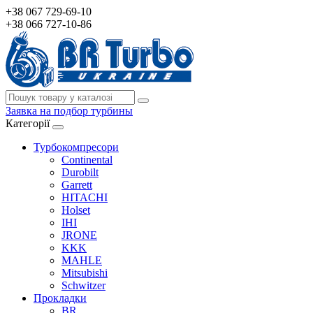
+38 067 729-69-10
+38 066 727-10-86
Заявка на подбор турбины
Категорії
Турбокомпресори
Continental
Durobilt
Garrett
HITACHI
Holset
IHI
JRONE
KKK
MAHLE
Mitsubishi
Schwitzer
Прокладки
BR