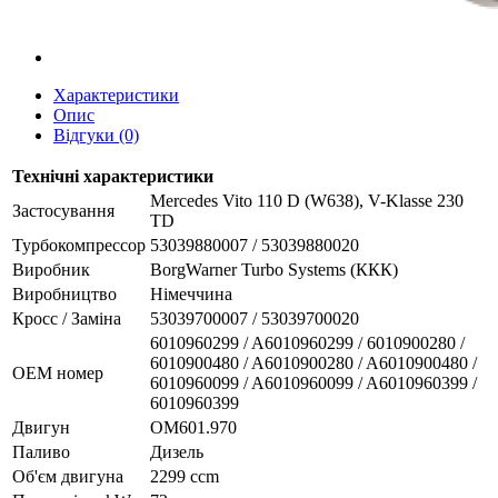
Характеристики
Опис
Відгуки (0)
Технічні характеристики
Mercedes Vito 110 D (W638), V-Klasse 230
Застосування
TD
Турбокомпрессор
53039880007 / 53039880020
Виробник
BorgWarner Turbo Systems (ККК)
Виробництво
Німеччина
Кросс / Заміна
53039700007 / 53039700020
6010960299 / A6010960299 / 6010900280 /
6010900480 / A6010900280 / A6010900480 /
ОЕМ номер
6010960099 / A6010960099 / A6010960399 /
6010960399
Двигун
OM601.970
Паливо
Дизель
Об'єм двигуна
2299 ccm