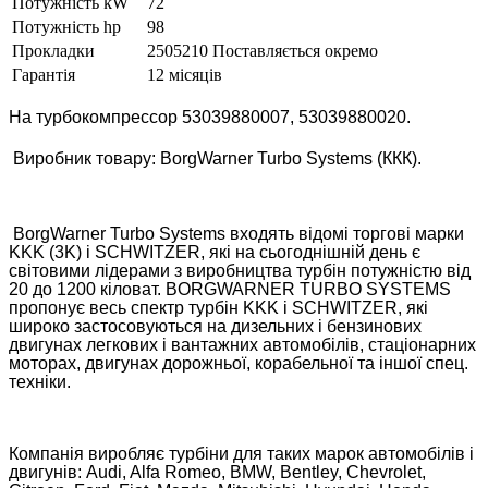
Потужність kW
72
Потужність hp
98
Прокладки
2505210 Поставляється окремо
Гарантія
12 місяців
На турбокомпрессор 53039880007, 53039880020.
Виробник товару: BorgWarner Turbo Systems (ККК).
BorgWarner Turbo Systems входять відомі торгові марки
KKK (3K) і SCHWITZER, які на сьогоднішній день є
світовими лідерами з виробництва турбін потужністю від
20 до 1200 кіловат. BORGWARNER TURBO SYSTEMS
пропонує весь спектр турбін KKK і SCHWITZER, які
широко застосовуються на дизельних і бензинових
двигунах легкових і вантажних автомобілів, стаціонарних
моторах, двигунах дорожньої, корабельної та іншої спец.
техніки.
Компанія виробляє турбіни для таких марок автомобілів і
двигунів: Audi, Alfa Romeo, BMW, Bentley, Chevrolet,