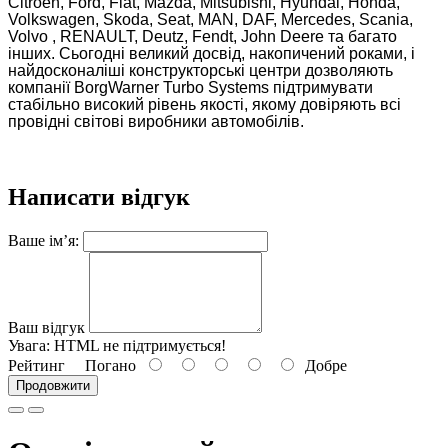
Citroen, Ford, Fiat, Mazda, Mitsubishi, Hyundai, Honda,
Volkswagen, Skoda, Seat, MAN, DAF, Mercedes, Scania,
Volvo , RENAULT, Deutz, Fendt, John Deere та багато
інших. Сьогодні великий досвід, накопичений роками, і
найдосконаліші конструкторські центри дозволяють
компанії BorgWarner Turbo Systems підтримувати
стабільно високий рівень якості, якому довіряють всі
провідні світові виробники автомобілів.
Написати відгук
Ваше ім’я:
Ваш відгук
Увага:
HTML не підтримується!
Рейтинг
Погано
Добре
Продовжити