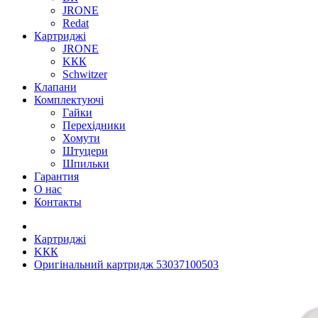
JRONE
Redat
Картриджі
JRONE
KКК
Schwitzer
Клапани
Комплектуючі
Гайки
Перехідники
Хомути
Штуцери
Шпильки
Гарантия
О нас
Контакты
Картриджі
KКК
Оригінальний картридж 53037100503