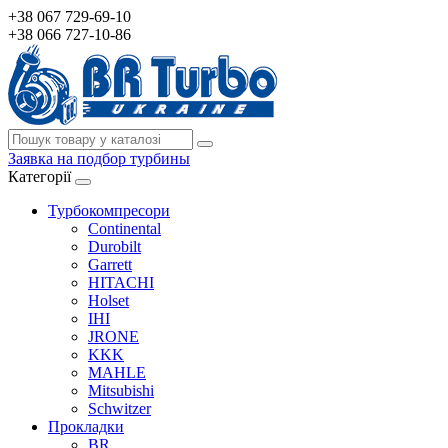
+38 067 729-69-10
+38 066 727-10-86
Заявка на подбор турбины
Категорії
Турбокомпресори
Continental
Durobilt
Garrett
HITACHI
Holset
IHI
JRONE
KKK
MAHLE
Mitsubishi
Schwitzer
Прокладки
BR