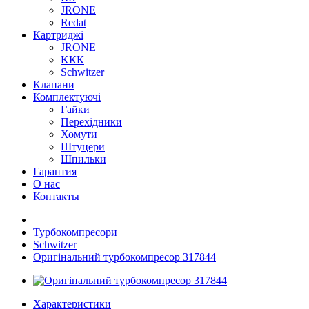
JRONE
Redat
Картриджі
JRONE
KКК
Schwitzer
Клапани
Комплектуючі
Гайки
Перехідники
Хомути
Штуцери
Шпильки
Гарантия
О нас
Контакты
Турбокомпресори
Schwitzer
Оригінальний турбокомпресор 317844
Характеристики