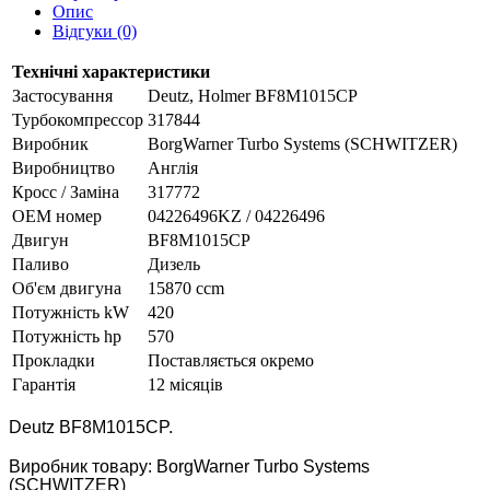
Опис
Відгуки (0)
Технічні характеристики
Застосування
Deutz, Holmer BF8M1015CP
Турбокомпрессор
317844
Виробник
BorgWarner Turbo Systems (SCHWITZER)
Виробництво
Англія
Кросс / Заміна
317772
ОЕМ номер
04226496KZ / 04226496
Двигун
BF8M1015CP
Паливо
Дизель
Об'єм двигуна
15870 ccm
Потужність kW
420
Потужність hp
570
Прокладки
Поставляється окремо
Гарантія
12 місяців
Deutz
BF8M1015CP.
Виробник товару: BorgWarner Turbo Systems
(SCHWITZER)