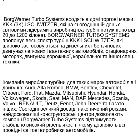
BorgWarner Turbo Systems входять відомі торгові марки
KKK (3K) і SCHWITZER, які на сьогоднішній день є
світовими лідерами з виробництва турбін потужністю від
20 до 1200 кіловат. BORGWARNER TURBO SYSTEMS
пропонує весь спектр турбін KKK і SCHWITZER, які
широко застосовуються на дизельних і бензинових
двигунах легкових і вантажних автомобілів, стаціонарних
моторах, двигунах дорожньої, корабельної та іншої спец.
техніки.
Компанія виробляє турбіни для таких марок автомобілів і
двигунів: Audi, Alfa Romeo, BMW, Bentley, Chevrolet,
Citroen, Ford, Fiat, Mazda, Mitsubishi, Hyundai, Honda,
Volkswagen, Skoda, Seat, MAN, DAF, Mercedes, Scania,
Volvo , RENAULT, Deutz, Fendt, John Deere та багато
інших. Сьогодні великий досвід, накопичений роками, і
найдосконаліші конструкторські центри дозволяють
компанії BorgWarner Turbo Systems підтримувати
стабільно високий рівень якості, якому довіряють всі
провідні світові виробники автомобілів.