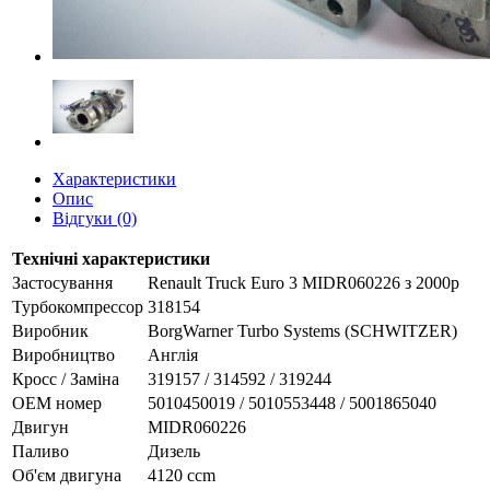
Характеристики
Опис
Відгуки (0)
Технічні характеристики
Застосування
Renault Truck Euro 3 MIDR060226 з 2000р
Турбокомпрессор
318154
Виробник
BorgWarner Turbo Systems (SCHWITZER)
Виробництво
Англія
Кросс / Заміна
319157 / 314592 / 319244
ОЕМ номер
5010450019 / 5010553448 / 5001865040
Двигун
MIDR060226
Паливо
Дизель
Об'єм двигуна
4120 ccm