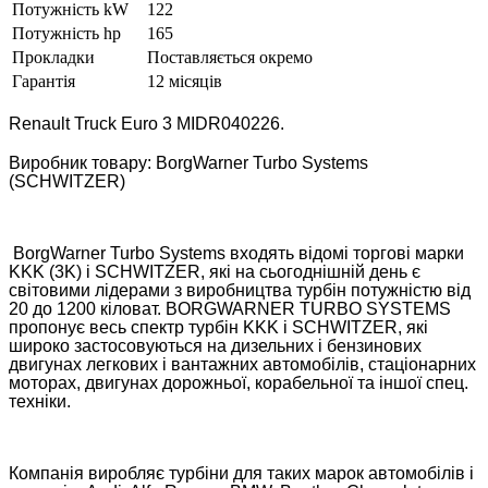
Потужність kW
122
Потужність hp
165
Прокладки
Поставляється окремо
Гарантія
12 місяців
Renault Truck Euro 3 MIDR040226.
Виробник товару: BorgWarner Turbo Systems
(SCHWITZER)
BorgWarner Turbo Systems входять відомі торгові марки
KKK (3K) і SCHWITZER, які на сьогоднішній день є
світовими лідерами з виробництва турбін потужністю від
20 до 1200 кіловат. BORGWARNER TURBO SYSTEMS
пропонує весь спектр турбін KKK і SCHWITZER, які
широко застосовуються на дизельних і бензинових
двигунах легкових і вантажних автомобілів, стаціонарних
моторах, двигунах дорожньої, корабельної та іншої спец.
техніки.
Компанія виробляє турбіни для таких марок автомобілів і