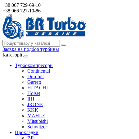
+38 067 729-69-10
+38 066 727-10-86
Заявка на подбор турбины
Категорії
Турбокомпресори
Continental
Durobilt
Garrett
HITACHI
Holset
IHI
JRONE
KKK
MAHLE
Mitsubishi
Schwitzer
Прокладки
BR