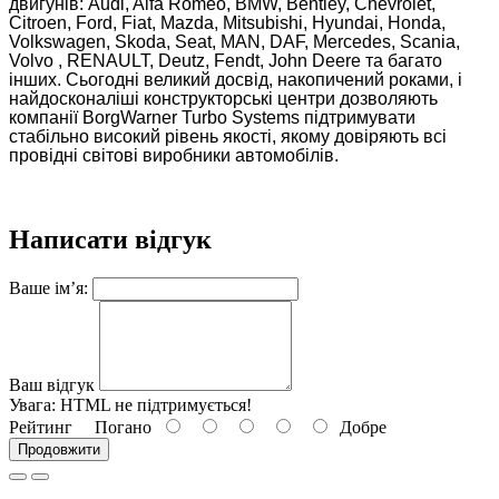
двигунів: Audi, Alfa Romeo, BMW, Bentley, Chevrolet,
Citroen, Ford, Fiat, Mazda, Mitsubishi, Hyundai, Honda,
Volkswagen, Skoda, Seat, MAN, DAF, Mercedes, Scania,
Volvo , RENAULT, Deutz, Fendt, John Deere та багато
інших. Сьогодні великий досвід, накопичений роками, і
найдосконаліші конструкторські центри дозволяють
компанії BorgWarner Turbo Systems підтримувати
стабільно високий рівень якості, якому довіряють всі
провідні світові виробники автомобілів.
Написати відгук
Ваше ім’я:
Ваш відгук
Увага:
HTML не підтримується!
Рейтинг
Погано
Добре
Продовжити