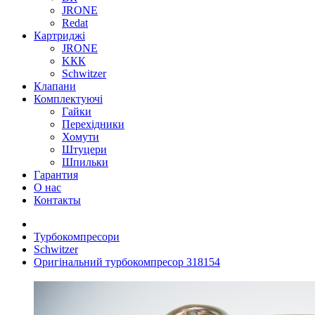
JRONE
Redat
Картриджі
JRONE
KКК
Schwitzer
Клапани
Комплектуючі
Гайки
Перехідники
Хомути
Штуцери
Шпильки
Гарантия
О нас
Контакты
Турбокомпресори
Schwitzer
Оригінальний турбокомпресор 318154