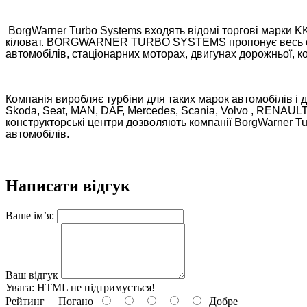
BorgWarner Turbo Systems входять відомі торгові марки KK
кіловат. BORGWARNER TURBO SYSTEMS пропонує весь спект
автомобілів, стаціонарних моторах, двигунах дорожньої, ко
Компанія виробляє турбіни для таких марок автомобілів і дви
Skoda, Seat, MAN, DAF, Mercedes, Scania, Volvo , RENAULT,
конструкторські центри дозволяють компанії BorgWarner Tur
автомобілів.
Написати відгук
Ваше ім’я:
Ваш відгук
Увага:
HTML не підтримується!
Рейтинг
Погано
Добре