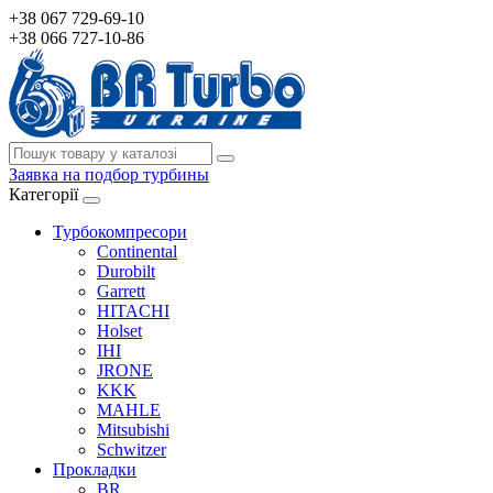
+38 067 729-69-10
+38 066 727-10-86
Заявка на подбор турбины
Категорії
Турбокомпресори
Continental
Durobilt
Garrett
HITACHI
Holset
IHI
JRONE
KKK
MAHLE
Mitsubishi
Schwitzer
Прокладки
BR