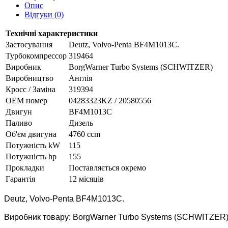
Опис
Відгуки (0)
Технічні характеристики
Застосування
Deutz, Volvo-Penta BF4M1013C.
Турбокомпрессор
319464
Виробник
BorgWarner Turbo Systems (SCHWITZER)
Виробництво
Англія
Кросс / Заміна
319394
ОЕМ номер
04283323KZ / 20580556
Двигун
BF4M1013C
Паливо
Дизель
Об'єм двигуна
4760 ccm
Потужність kW
115
Потужність hp
155
Прокладки
Поставляється окремо
Гарантія
12 місяців
Deutz,
Volvo-Penta
BF4M1013C.
Виробник товару: BorgWarner Turbo Systems (SCHWITZER