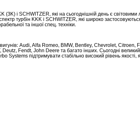
K (3K) і SCHWITZER, які на сьогоднішній день є світовими 
р турбін KKK і SCHWITZER, які широко застосовуються на
рабельної та іншої спец. техніки.
гунів: Audi, Alfa Romeo, BMW, Bentley, Chevrolet, Citroen, F
 Deutz, Fendt, John Deere та багато інших. Сьогодні велики
bo Systems підтримувати стабільно високий рівень якості, я