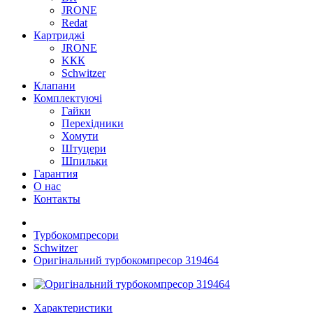
JRONE
Redat
Картриджі
JRONE
KКК
Schwitzer
Клапани
Комплектуючі
Гайки
Перехідники
Хомути
Штуцери
Шпильки
Гарантия
О нас
Контакты
Турбокомпресори
Schwitzer
Оригінальний турбокомпресор 319464
Характеристики