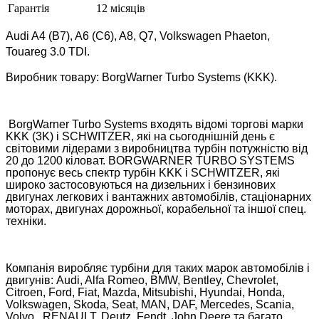
Гарантія
12 місяців
Audi A4 (B7), A6 (C6), A8, Q7, Volkswagen Phaeton,
Touareg 3.0 TDI.
Виробник товару: BorgWarner Turbo Systems (KKK).
BorgWarner Turbo Systems входять відомі торгові марки
KKK (3K) і SCHWITZER, які на сьогоднішній день є
світовими лідерами з виробництва турбін потужністю від
20 до 1200 кіловат. BORGWARNER TURBO SYSTEMS
пропонує весь спектр турбін KKK і SCHWITZER, які
широко застосовуються на дизельних і бензинових
двигунах легкових і вантажних автомобілів, стаціонарних
моторах, двигунах дорожньої, корабельної та іншої спец.
техніки.
Компанія виробляє турбіни для таких марок автомобілів і
двигунів: Audi, Alfa Romeo, BMW, Bentley, Chevrolet,
Citroen, Ford, Fiat, Mazda, Mitsubishi, Hyundai, Honda,
Volkswagen, Skoda, Seat, MAN, DAF, Mercedes, Scania,
Volvo , RENAULT, Deutz, Fendt, John Deere та багато