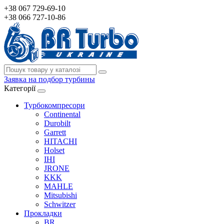
+38 067 729-69-10
+38 066 727-10-86
Заявка на подбор турбины
Категорії
Турбокомпресори
Continental
Durobilt
Garrett
HITACHI
Holset
IHI
JRONE
KKK
MAHLE
Mitsubishi
Schwitzer
Прокладки
BR