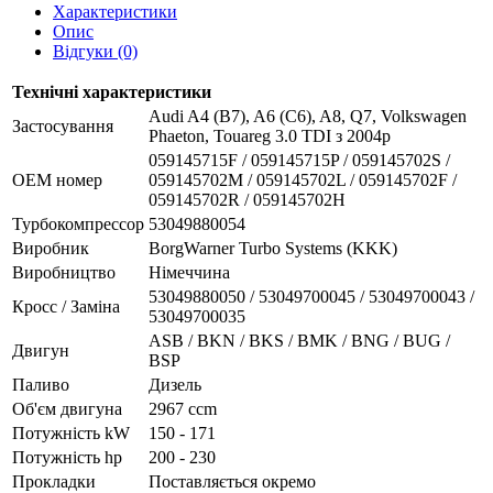
Характеристики
Опис
Відгуки (0)
Технічні характеристики
Audi A4 (B7), A6 (C6), A8, Q7, Volkswagen
Застосування
Phaeton, Touareg 3.0 TDI з 2004р
059145715F / 059145715P / 059145702S /
OEM номер
059145702M / 059145702L / 059145702F /
059145702R / 059145702H
Турбокомпрессор
53049880054
Виробник
BorgWarner Turbo Systems (KKK)
Виробництво
Німеччина
53049880050 / 53049700045 / 53049700043 /
Кросс / Заміна
53049700035
ASB / BKN / BKS / BMK / BNG / BUG /
Двигун
BSP
Паливо
Дизель
Об'єм двигуна
2967 ccm
Потужність kW
150 - 171
Потужність hp
200 - 230
Прокладки
Поставляється окремо