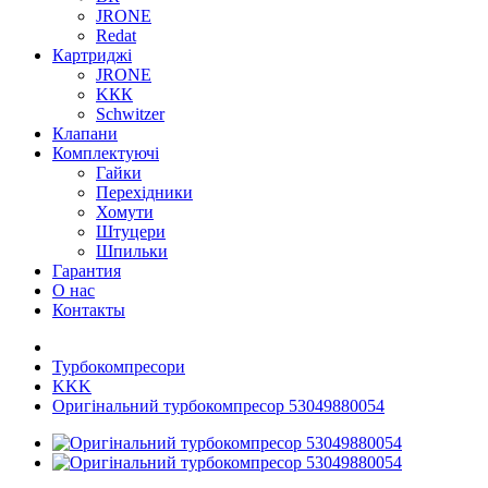
JRONE
Redat
Картриджі
JRONE
KКК
Schwitzer
Клапани
Комплектуючі
Гайки
Перехідники
Хомути
Штуцери
Шпильки
Гарантия
О нас
Контакты
Турбокомпресори
KKK
Оригінальний турбокомпресор 53049880054