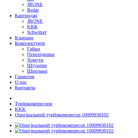
JRONE
Redat
Картриджі
JRONE
KКК
Schwitzer
Клапани
Комплектуючі
Гайки
Перехідники
Хомути
Штуцери
Шпильки
Гарантия
О нас
Контакты
Турбокомпресори
KKK
Оригінальний турбокомпресор 10009930102