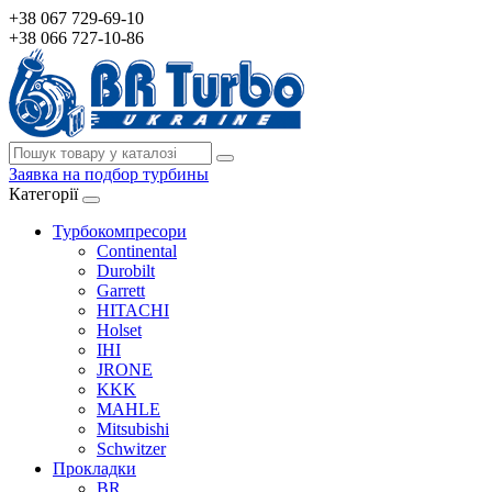
+38 067 729-69-10
+38 066 727-10-86
Заявка на подбор турбины
Категорії
Турбокомпресори
Continental
Durobilt
Garrett
HITACHI
Holset
IHI
JRONE
KKK
MAHLE
Mitsubishi
Schwitzer
Прокладки
BR