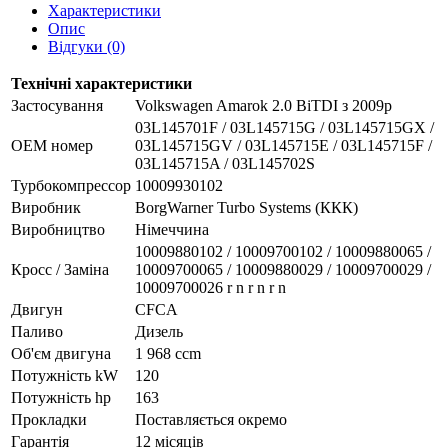
Характеристики
Опис
Відгуки (0)
Технічні характеристики
Застосування
Volkswagen Amarok 2.0 BiTDI з 2009р
03L145701F / 03L145715G / 03L145715GX /
OEM номер
03L145715GV / 03L145715E / 03L145715F /
03L145715A / 03L145702S
Турбокомпрессор
10009930102
Виробник
BorgWarner Turbo Systems (ККК)
Виробництво
Німеччина
10009880102 / 10009700102 / 10009880065 /
Кросс / Заміна
10009700065 / 10009880029 / 10009700029 /
10009700026 r n r n r n
Двигун
CFCA
Паливо
Дизель
Об'єм двигуна
1 968 ccm
Потужність kW
120
Потужність hp
163
Прокладки
Поставляється окремо
Гарантія
12 місяців