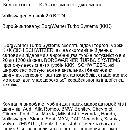
Комплектність
R2S - складається з двох частин.
Volkswagen Amarok 2.0 BiTDI.
Виробник товару: BorgWarner Turbo Systems (KKK)
BorgWarner Turbo Systems входять відомі торгові марки
KKK (3K) і SCHWITZER, які на сьогоднішній день є
світовими лідерами з виробництва турбін потужністю від
20 до 1200 кіловат. BORGWARNER TURBO SYSTEMS
пропонує весь спектр турбін KKK і SCHWITZER, які
широко застосовуються на дизельних і бензинових
двигунах легкових і вантажних автомобілів, стаціонарних
моторах, двигунах дорожньої, корабельної та іншої спец.
техніки.
Компанія виробляє турбіни для таких марок автомобілів і
двигунів: Audi, Alfa Romeo, BMW, Bentley, Chevrolet,
Citroen, Ford, Fiat, Mazda, Mitsubishi, Hyundai, Honda,
Volkswagen, Skoda, Seat, MAN, DAF, Mercedes, Scania,
Volvo , RENAULT, Deutz, Fendt, John Deere та багато
інших. Сьогодні великий досвід, накопичений роками, і