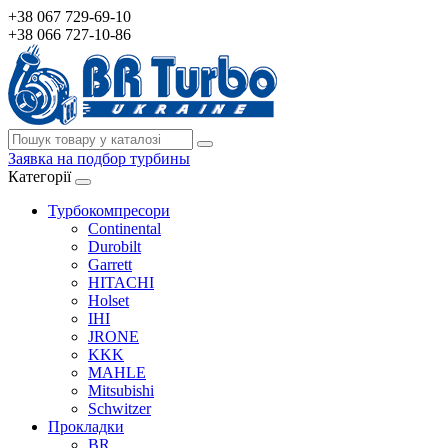
+38 067 729-69-10
+38 066 727-10-86
Заявка на подбор турбины
Категорії
Турбокомпресори
Continental
Durobilt
Garrett
HITACHI
Holset
IHI
JRONE
KKK
MAHLE
Mitsubishi
Schwitzer
Прокладки
BR