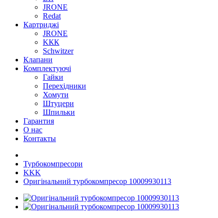
JRONE
Redat
Картриджі
JRONE
KКК
Schwitzer
Клапани
Комплектуючі
Гайки
Перехідники
Хомути
Штуцери
Шпильки
Гарантия
О нас
Контакты
Турбокомпресори
KKK
Оригінальний турбокомпресор 10009930113