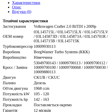
Характеристики
Опис
Відгуки (0)
Технічні характеристики
Застосування
Volkswagen Crafter 2.0 BiTDI з 2009р
03L145715L / 03L145715LX / 03L145715LV
OEM номер
/ 03L145873D / 03L145873A / 03L145701R /
03L145715B / 03L145715K
Турбокомпрессор
10009930113
Виробник
BorgWarner Turbo Systems (ККК)
Виробництво
Німеччина
53049700143 / 10009700113 / 10009700112 /
Кросс / Заміна
10009700100 / 10009700068 / 10009700030 /
10009880113
Двигун
CKUB / CKUC
Паливо
Дизель
Об'єм двигуна
1968 ccm
Потужність kW
105 - 120
Потужність hp
142 - 163
Прокладки
Поставляється окремо
Гарантія
12 місяців