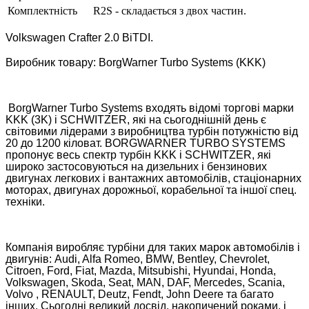
Комплектність
R2S - складається з двох частин.
Volkswagen Crafter 2.0 BiTDI.
Виробник товару: BorgWarner Turbo Systems (KKK)
BorgWarner Turbo Systems входять відомі торгові марки
KKK (3K) і SCHWITZER, які на сьогоднішній день є
світовими лідерами з виробництва турбін потужністю від
20 до 1200 кіловат. BORGWARNER TURBO SYSTEMS
пропонує весь спектр турбін KKK і SCHWITZER, які
широко застосовуються на дизельних і бензинових
двигунах легкових і вантажних автомобілів, стаціонарних
моторах, двигунах дорожньої, корабельної та іншої спец.
техніки.
Компанія виробляє турбіни для таких марок автомобілів і
двигунів: Audi, Alfa Romeo, BMW, Bentley, Chevrolet,
Citroen, Ford, Fiat, Mazda, Mitsubishi, Hyundai, Honda,
Volkswagen, Skoda, Seat, MAN, DAF, Mercedes, Scania,
Volvo , RENAULT, Deutz, Fendt, John Deere та багато
інших. Сьогодні великий досвід, накопичений роками, і