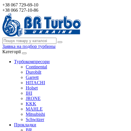
+38 067 729-69-10
+38 066 727-10-86
Заявка на подбор турбины
Категорії
Турбокомпресори
Continental
Durobilt
Garrett
HITACHI
Holset
IHI
JRONE
KKK
MAHLE
Mitsubishi
Schwitzer
Прокладки
BR