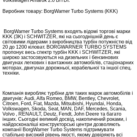
Volkswagen Amarok 2.0 BiTDI.
Виробник товару: BorgWarner Turbo Systems (KKK)
BorgWarner Turbo Systems входять відомі торгові марки
KKK (3K) і SCHWITZER, які на сьогоднішній день є
світовими лідерами з виробництва турбін потужністю від
20 до 1200 кіловат. BORGWARNER TURBO SYSTEMS
пропонує весь спектр турбін KKK і SCHWITZER, які
широко застосовуються на дизельних і бензинових
двигунах легкових і вантажних автомобілів, стаціонарних
моторах, двигунах дорожньої, корабельної та іншої спец.
техніки.
Компанія виробляє турбіни для таких марок автомобілів і
двигунів: Audi, Alfa Romeo, BMW, Bentley, Chevrolet,
Citroen, Ford, Fiat, Mazda, Mitsubishi, Hyundai, Honda,
Volkswagen, Skoda, Seat, MAN, DAF, Mercedes, Scania,
Volvo , RENAULT, Deutz, Fendt, John Deere та багато
інших. Сьогодні великий досвід, накопичений роками, і
найдосконаліші конструкторські центри дозволяють
компанії BorgWarner Turbo Systems підтримувати
стабільно високий рівень якості, якому довіряють всі