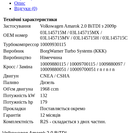
Опис
Відгуки (0)
Технічні характеристики
Застосування
Volkswagen Amarok 2.0 BiTDI з 2009р
03L145715M / 03L145715MX /
OEM номер
03L145715MV / 03L145715H / 03L145715C
Турбокомпрессор
10009930115
Виробник
BorgWarner Turbo Systems (ККК)
Виробництво
Німеччина
10009880115 / 10009700115 / 1009880097 /
Кросс / Заміна
10009880051 / 10009700051 r n r n r n
Двигун
CNEA / CSHA
Паливо
Дизель
Об'єм двигуна
1968 ccm
Потужність kW
132
Потужність hp
179
Прокладки
Поставляється окремо
Гарантія
12 місяців
Комплектність
R2S - складається з двох частин.