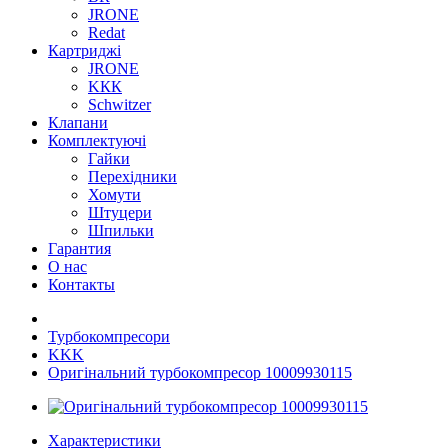
JRONE
Redat
Картриджі
JRONE
KКК
Schwitzer
Клапани
Комплектуючі
Гайки
Перехідники
Хомути
Штуцери
Шпильки
Гарантия
О нас
Контакты
Турбокомпресори
KKK
Оригінальний турбокомпресор 10009930115
Характеристики