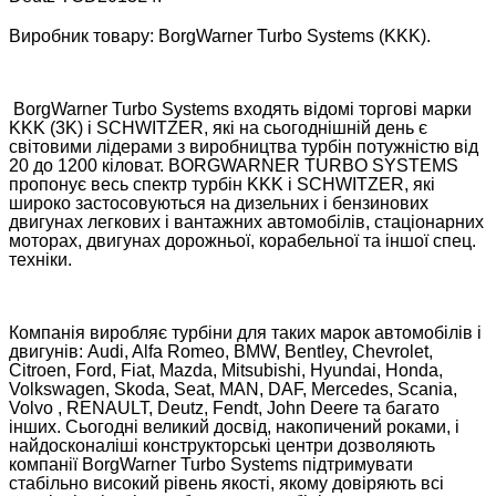
Виробник товару: BorgWarner Turbo Systems (KKK).
BorgWarner Turbo Systems входять відомі торгові марки
KKK (3K) і SCHWITZER, які на сьогоднішній день є
світовими лідерами з виробництва турбін потужністю від
20 до 1200 кіловат. BORGWARNER TURBO SYSTEMS
пропонує весь спектр турбін KKK і SCHWITZER, які
широко застосовуються на дизельних і бензинових
двигунах легкових і вантажних автомобілів, стаціонарних
моторах, двигунах дорожньої, корабельної та іншої спец.
техніки.
Компанія виробляє турбіни для таких марок автомобілів і
двигунів: Audi, Alfa Romeo, BMW, Bentley, Chevrolet,
Citroen, Ford, Fiat, Mazda, Mitsubishi, Hyundai, Honda,
Volkswagen, Skoda, Seat, MAN, DAF, Mercedes, Scania,
Volvo , RENAULT, Deutz, Fendt, John Deere та багато
інших. Сьогодні великий досвід, накопичений роками, і
найдосконаліші конструкторські центри дозволяють
компанії BorgWarner Turbo Systems підтримувати
стабільно високий рівень якості, якому довіряють всі