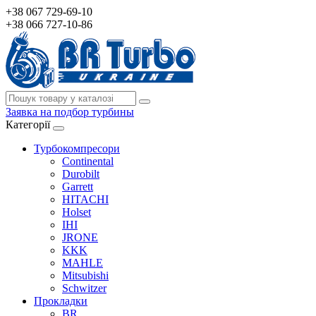
+38 067 729-69-10
+38 066 727-10-86
Заявка на подбор турбины
Категорії
Турбокомпресори
Continental
Durobilt
Garrett
HITACHI
Holset
IHI
JRONE
KKK
MAHLE
Mitsubishi
Schwitzer
Прокладки
BR