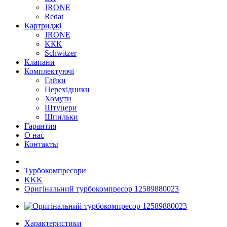
JRONE
Redat
Картриджі
JRONE
KКК
Schwitzer
Клапани
Комплектуючі
Гайки
Перехідники
Хомути
Штуцери
Шпильки
Гарантия
О нас
Контакты
Турбокомпресори
KKK
Оригінальний турбокомпресор 12589880023
Характеристики