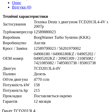
Опис
Відгуки (0)
Технічні характеристики
Техніка Deutz з двигуном TCD2013L4-4V з
Застосування
2007р
Турбокомпрессор
12589880023
Виробник
BorgWarner Turbo Systems (KKK)
Виробництво
Англія
Кросс / Заміна
12589700023 / 56201970002
04906180 / 04906180KZ / 04905202 /
ОЕМ номер
04905202KZ / 20965309 / 21085082 /
7421085082 / 7485003738 / 85003738
Двигун
TCD2013L4-4V
Паливо
Дизель
Об'єм двигуна
4770 ccm
Потужність kW
158
Потужність hp
215
Прокладки
Поставляється окремо
Гарантія
12 місяців
Deutz TCD2013L4.