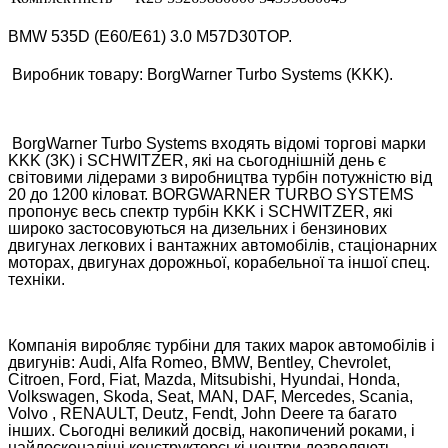
BMW 535D (E60/E61) 3.0 M57D30TOP.
Виробник товару: BorgWarner Turbo Systems (KKK).
BorgWarner Turbo Systems входять відомі торгові марки
KKK (3K) і SCHWITZER, які на сьогоднішній день є
світовими лідерами з виробництва турбін потужністю від
20 до 1200 кіловат. BORGWARNER TURBO SYSTEMS
пропонує весь спектр турбін KKK і SCHWITZER, які
широко застосовуються на дизельних і бензинових
двигунах легкових і вантажних автомобілів, стаціонарних
моторах, двигунах дорожньої, корабельної та іншої спец.
техніки.
Компанія виробляє турбіни для таких марок автомобілів і
двигунів: Audi, Alfa Romeo, BMW, Bentley, Chevrolet,
Citroen, Ford, Fiat, Mazda, Mitsubishi, Hyundai, Honda,
Volkswagen, Skoda, Seat, MAN, DAF, Mercedes, Scania,
Volvo , RENAULT, Deutz, Fendt, John Deere та багато
інших. Сьогодні великий досвід, накопичений роками, і
найдосконаліші конструкторські центри дозволяють