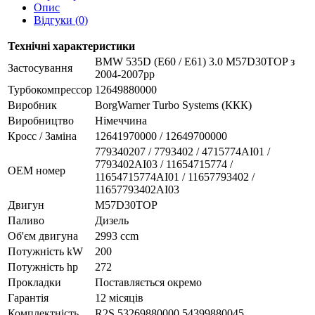
Опис
Відгуки (0)
Технічні характеристики
BMW 535D (E60 / E61) 3.0 M57D30TOP з
Застосування
2004-2007рр
Турбокомпрессор
12649880000
Виробник
BorgWarner Turbo Systems (ККК)
Виробництво
Німеччина
Кросс / Заміна
12641970000 / 12649700000
779340207 / 7793402 / 4715774AI01 /
7793402AI03 / 11654715774 /
ОЕМ номер
11654715774AI01 / 11657793402 /
11657793402AI03
Двигун
M57D30TOP
Паливо
Дизель
Об'єм двигуна
2993 ccm
Потужність kW
200
Потужність hp
272
Прокладки
Поставляється окремо
Гарантія
12 місяців
Комплектність
R2S 53269880000 54399880045