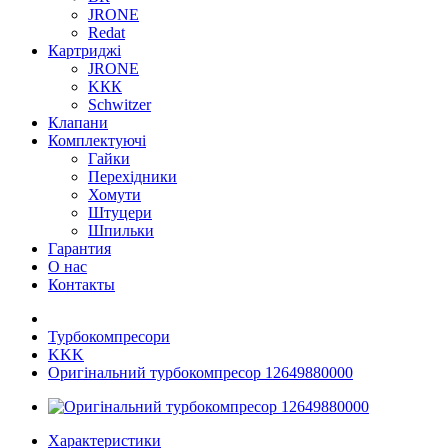
JRONE
Redat
Картриджі
JRONE
KКК
Schwitzer
Клапани
Комплектуючі
Гайки
Перехідники
Хомути
Штуцери
Шпильки
Гарантия
О нас
Контакты
Турбокомпресори
KKK
Оригінальний турбокомпресор 12649880000
Характеристики