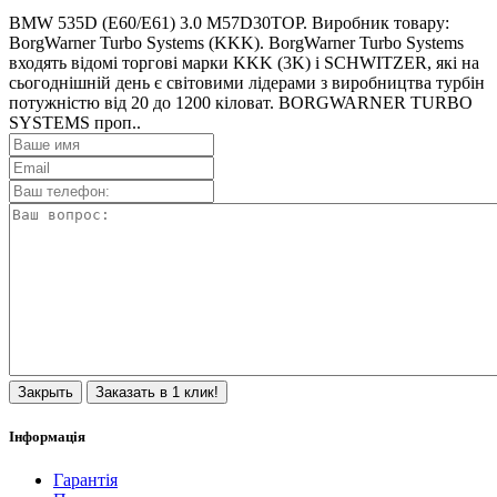
BMW 535D (E60/E61) 3.0 M57D30TOP. Виробник товару:
BorgWarner Turbo Systems (KKK). BorgWarner Turbo Systems
входять відомі торгові марки KKK (3K) і SCHWITZER, які на
сьогоднішній день є світовими лідерами з виробництва турбін
потужністю від 20 до 1200 кіловат. BORGWARNER TURBO
SYSTEMS проп..
Закрыть
Заказать в 1 клик!
Інформація
Гарантія