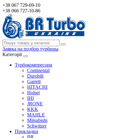
+38 067 729-69-10
+38 066 727-10-86
Заявка на подбор турбины
Категорії
Турбокомпресори
Continental
Durobilt
Garrett
HITACHI
Holset
IHI
JRONE
KKK
MAHLE
Mitsubishi
Schwitzer
Прокладки
BR