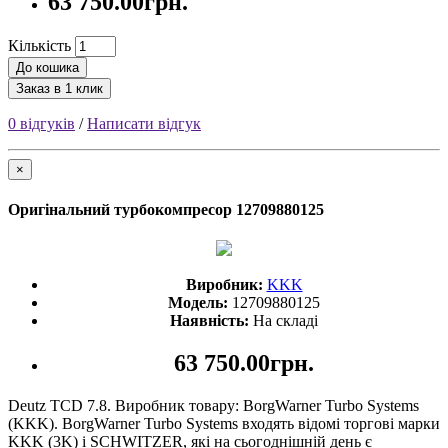
63 750.00грн.
Кількість
До кошика
Заказ в 1 клик
0 відгуків
/
Написати відгук
×
Оригінальний турбокомпресор 12709880125
Виробник:
KKK
Модель:
12709880125
Наявність:
На складі
63 750.00грн.
Deutz TCD 7.8. Виробник товару: BorgWarner Turbo Systems
(KKK). BorgWarner Turbo Systems входять відомі торгові марки
KKK (3K) і SCHWITZER, які на сьогоднішній день є