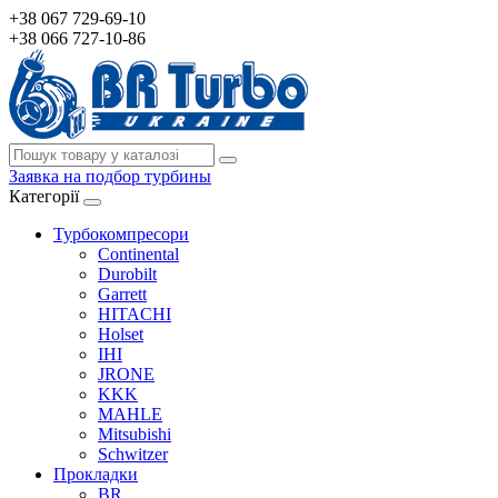
+38 067 729-69-10
+38 066 727-10-86
Заявка на подбор турбины
Категорії
Турбокомпресори
Continental
Durobilt
Garrett
HITACHI
Holset
IHI
JRONE
KKK
MAHLE
Mitsubishi
Schwitzer
Прокладки
BR