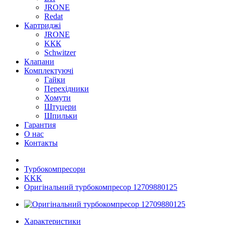
JRONE
Redat
Картриджі
JRONE
KКК
Schwitzer
Клапани
Комплектуючі
Гайки
Перехідники
Хомути
Штуцери
Шпильки
Гарантия
О нас
Контакты
Турбокомпресори
KKK
Оригінальний турбокомпресор 12709880125
Характеристики