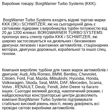
Виробник товару: BorgWarner Turbo Systems (KKK).
BorgWarner Turbo Systems входять відомі торгові марки
KKK (3K) і SCHWITZER, які на сьогоднішній день є
світовими лідерами з виробництва турбін потужністю від
20 до 1200 кіловат. BORGWARNER TURBO SYSTEMS
пропонує весь спектр турбін KKK і SCHWITZER, які
широко застосовуються на дизельних і бензинових
двигунах легкових і вантажних автомобілів, стаціонарних
моторах, двигунах дорожньої, корабельної та іншої спец.
техніки.
Компанія виробляє турбіни для таких марок автомобілів і
двигунів: Audi, Alfa Romeo, BMW, Bentley, Chevrolet,
Citroen, Ford, Fiat, Mazda, Mitsubishi, Hyundai, Honda,
Volkswagen, Skoda, Seat, MAN, DAF, Mercedes, Scania,
Volvo , RENAULT, Deutz, Fendt, John Deere та багато
інших. Сьогодні великий досвід, накопичений роками, і
найдосконаліші конструкторські центри дозволяють
компанії BorgWarner Turbo Systems підтримувати
стабільно високий рівень якості, якому довіряють всі
провідні світові виробники автомобілів.