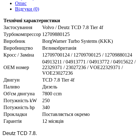
Опис
Відгуки (0)
Технічні характеристики
Застосування
Volvo / Deutz TCD 7.8 Tier 4f
Турбокомпрессор
12709880125
Виробник
BorgWarner Turbo Systems (KKK)
Виробництво
Великобританія
Кросс / Заміна
12709700124 / 12709700125 / 12709880124
04913211 / 04913771 / 04913772 / 04915622 /
ОЕМ номер
22329371 / 23027236 / VOE22329371 /
VOE23027236
Двигун
TCD 7.8 Tier 4f
Паливо
Дизель
Об'єм двигуна
7800 ccm
Потужність kW
250
Потужність hp
340
Прокладки
Поставляється окремо
Гарантія
12 місяців
Deutz TCD 7.8.