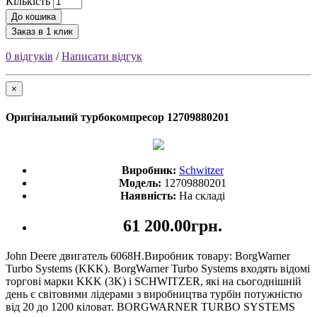
Кількість
До кошика
Заказ в 1 клик
0 відгуків
/
Написати відгук
×
Оригінальний турбокомпресор 12709880201
Виробник:
Schwitzer
Модель:
12709880201
Наявність:
На складі
61 200.00грн.
John Deere двигатель 6068H.Виробник товару: BorgWarner
Turbo Systems (KKK). BorgWarner Turbo Systems входять відомі
торгові марки KKK (3K) і SCHWITZER, які на сьогоднішній
день є світовими лідерами з виробництва турбін потужністю
від 20 до 1200 кіловат. BORGWARNER TURBO SYSTEMS