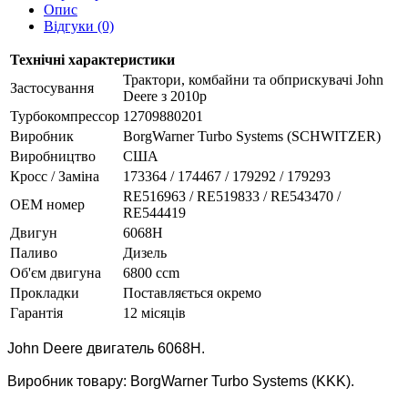
Опис
Відгуки (0)
Технічні характеристики
Трактори, комбайни та обприскувачі John
Застосування
Deere з 2010р
Турбокомпрессор
12709880201
Виробник
BorgWarner Turbo Systems (SCHWITZER)
Виробництво
США
Кросс / Заміна
173364 / 174467 / 179292 / 179293
RE516963 / RE519833 / RE543470 /
ОЕМ номер
RE544419
Двигун
6068H
Паливо
Дизель
Об'єм двигуна
6800 ccm
Прокладки
Поставляється окремо
Гарантія
12 місяців
John Deere двигатель
6068H.
Виробник товару: BorgWarner Turbo Systems (KKK).