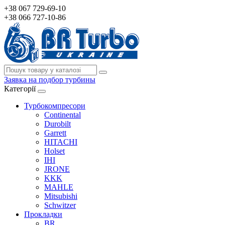
+38 067 729-69-10
+38 066 727-10-86
Заявка на подбор турбины
Категорії
Турбокомпресори
Continental
Durobilt
Garrett
HITACHI
Holset
IHI
JRONE
KKK
MAHLE
Mitsubishi
Schwitzer
Прокладки
BR