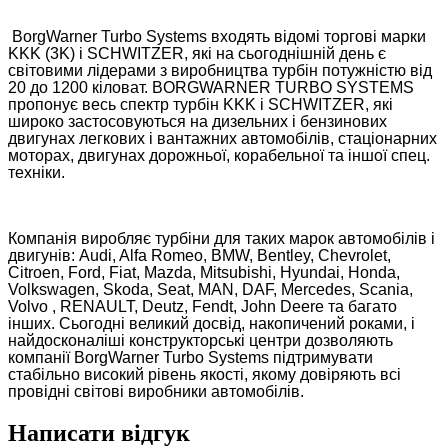
BorgWarner Turbo Systems входять відомі торгові марки
KKK (3K) і SCHWITZER, які на сьогоднішній день є
світовими лідерами з виробництва турбін потужністю від
20 до 1200 кіловат. BORGWARNER TURBO SYSTEMS
пропонує весь спектр турбін KKK і SCHWITZER, які
широко застосовуються на дизельних і бензинових
двигунах легкових і вантажних автомобілів, стаціонарних
моторах, двигунах дорожньої, корабельної та іншої спец.
техніки.
Компанія виробляє турбіни для таких марок автомобілів і
двигунів: Audi, Alfa Romeo, BMW, Bentley, Chevrolet,
Citroen, Ford, Fiat, Mazda, Mitsubishi, Hyundai, Honda,
Volkswagen, Skoda, Seat, MAN, DAF, Mercedes, Scania,
Volvo , RENAULT, Deutz, Fendt, John Deere та багато
інших. Сьогодні великий досвід, накопичений роками, і
найдосконаліші конструкторські центри дозволяють
компанії BorgWarner Turbo Systems підтримувати
стабільно високий рівень якості, якому довіряють всі
провідні світові виробники автомобілів.
Написати відгук