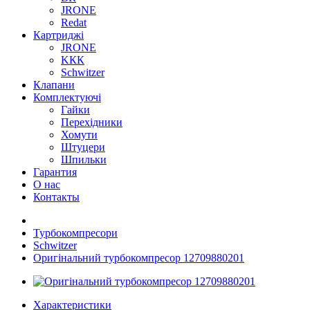
JRONE
Redat
Картриджі
JRONE
KКК
Schwitzer
Клапани
Комплектуючі
Гайки
Перехідники
Хомути
Штуцери
Шпильки
Гарантия
О нас
Контакты
Турбокомпресори
Schwitzer
Оригінальний турбокомпресор 12709880201
Характеристики