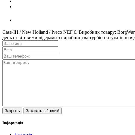
Case-IH / New Holland / Iveco NEF 6. Виробник товару: BorgWa
день є світовими лідерами з виробництва турбін потужніст
Закрыть
Заказать в 1 клик!
Інформація
Гарантія