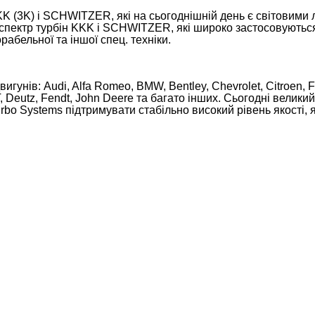
K (3K) і SCHWITZER, які на сьогоднішній день є світовими 
р турбін KKK і SCHWITZER, які широко застосовуються на
рабельної та іншої спец. техніки.
гунів: Audi, Alfa Romeo, BMW, Bentley, Chevrolet, Citroen, F
 Deutz, Fendt, John Deere та багато інших. Сьогодні велики
bo Systems підтримувати стабільно високий рівень якості, я