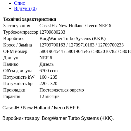
Опис
Відгуки (0)
Технічні характеристики
Застосування
Case-IH / New Holland / Iveco NEF 6
Турбокомпрессор
12709880233
Виробник
BorgWarner Turbo Systems (KKK)
Кросс / Заміна
12709700163 / 12709710163 / 12709700233
ОЕМ номер
5801964544 / 5801964546 / 5802010782 / 5801
Двигун
NEF 6
Паливо
Дизель
Об'єм двигуна
6700 ccm
Потужність kW
160 - 235
Потужність hp
220 - 320
Прокладки
Поставляється окремо
Гарантія
12 місяців
Case-IH / New Holland / Iveco NEF 6.
Виробник товару: BorgWarner Turbo Systems (KKK).