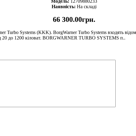
Модель:
12709880233
Наявність:
На складі
66 300.00грн.
rner Turbo Systems (KKK). BorgWarner Turbo Systems входять від
ю від 20 до 1200 кіловат. BORGWARNER TURBO SYSTEMS п..