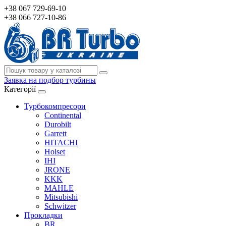
+38 067 729-69-10
+38 066 727-10-86
Заявка на подбор турбины
Категорії
Турбокомпресори
Continental
Durobilt
Garrett
HITACHI
Holset
IHI
JRONE
KKK
MAHLE
Mitsubishi
Schwitzer
Прокладки
BR