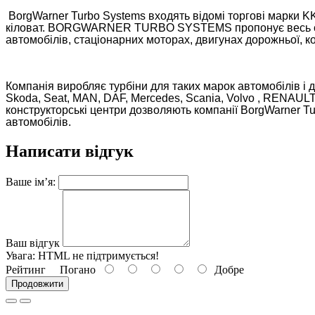
BorgWarner Turbo Systems входять відомі торгові марки KK
кіловат. BORGWARNER TURBO SYSTEMS пропонує весь спект
автомобілів, стаціонарних моторах, двигунах дорожньої, ко
Компанія виробляє турбіни для таких марок автомобілів і дви
Skoda, Seat, MAN, DAF, Mercedes, Scania, Volvo , RENAULT,
конструкторські центри дозволяють компанії BorgWarner Tur
автомобілів.
Написати відгук
Ваше ім’я:
Ваш відгук
Увага:
HTML не підтримується!
Рейтинг
Погано
Добре
Продовжити