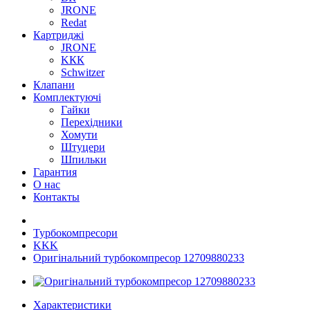
JRONE
Redat
Картриджі
JRONE
KКК
Schwitzer
Клапани
Комплектуючі
Гайки
Перехідники
Хомути
Штуцери
Шпильки
Гарантия
О нас
Контакты
Турбокомпресори
KKK
Оригінальний турбокомпресор 12709880233
Характеристики