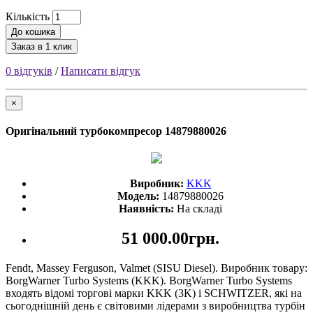
Кількість
До кошика
Заказ в 1 клик
0 відгуків
/
Написати відгук
×
Оригінальний турбокомпресор 14879880026
Виробник:
KKK
Модель:
14879880026
Наявність:
На складі
51 000.00грн.
Fendt, Massey Ferguson, Valmet (SISU Diesel). Виробник товару:
BorgWarner Turbo Systems (KKK). BorgWarner Turbo Systems
входять відомі торгові марки KKK (3K) і SCHWITZER, які на
сьогоднішній день є світовими лідерами з виробництва турбін