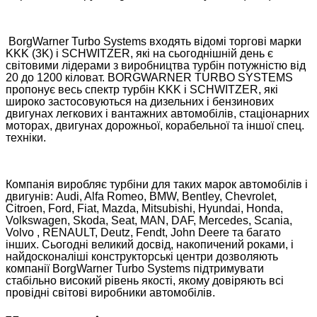
BorgWarner Turbo Systems входять відомі торгові марки
KKK (3K) і SCHWITZER, які на сьогоднішній день є
світовими лідерами з виробництва турбін потужністю від
20 до 1200 кіловат. BORGWARNER TURBO SYSTEMS
пропонує весь спектр турбін KKK і SCHWITZER, які
широко застосовуються на дизельних і бензинових
двигунах легкових і вантажних автомобілів, стаціонарних
моторах, двигунах дорожньої, корабельної та іншої спец.
техніки.
Компанія виробляє турбіни для таких марок автомобілів і
двигунів: Audi, Alfa Romeo, BMW, Bentley, Chevrolet,
Citroen, Ford, Fiat, Mazda, Mitsubishi, Hyundai, Honda,
Volkswagen, Skoda, Seat, MAN, DAF, Mercedes, Scania,
Volvo , RENAULT, Deutz, Fendt, John Deere та багато
інших. Сьогодні великий досвід, накопичений роками, і
найдосконаліші конструкторські центри дозволяють
компанії BorgWarner Turbo Systems підтримувати
стабільно високий рівень якості, якому довіряють всі
провідні світові виробники автомобілів.