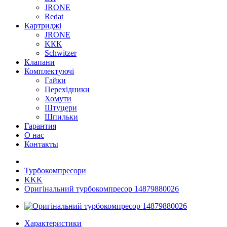
JRONE
Redat
Картриджі
JRONE
KКК
Schwitzer
Клапани
Комплектуючі
Гайки
Перехідники
Хомути
Штуцери
Шпильки
Гарантия
О нас
Контакты
Турбокомпресори
KKK
Оригінальний турбокомпресор 14879880026
Характеристики