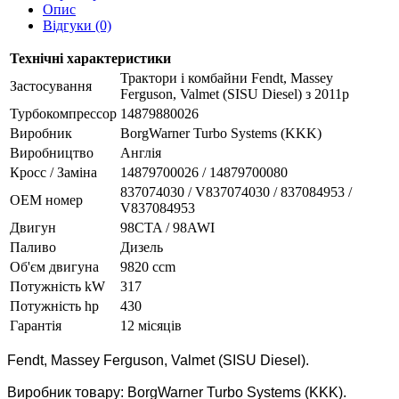
Опис
Відгуки (0)
Технічні характеристики
Трактори і комбайни Fendt, Massey
Застосування
Ferguson, Valmet (SISU Diesel) з 2011р
Турбокомпрессор
14879880026
Виробник
BorgWarner Turbo Systems (KKK)
Виробництво
Англія
Кросс / Заміна
14879700026 / 14879700080
837074030 / V837074030 / 837084953 /
ОЕМ номер
V837084953
Двигун
98CTA / 98AWI
Паливо
Дизель
Об'єм двигуна
9820 ccm
Потужність kW
317
Потужність hp
430
Гарантія
12 місяців
Fendt, Massey Ferguson, Valmet (SISU Diesel).
Виробник товару: BorgWarner Turbo Systems (KKK).