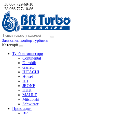
+38 067 729-69-10
+38 066 727-10-86
Заявка на подбор турбины
Категорії
Турбокомпресори
Continental
Durobilt
Garrett
HITACHI
Holset
IHI
JRONE
KKK
MAHLE
Mitsubishi
Schwitzer
Прокладки
BR