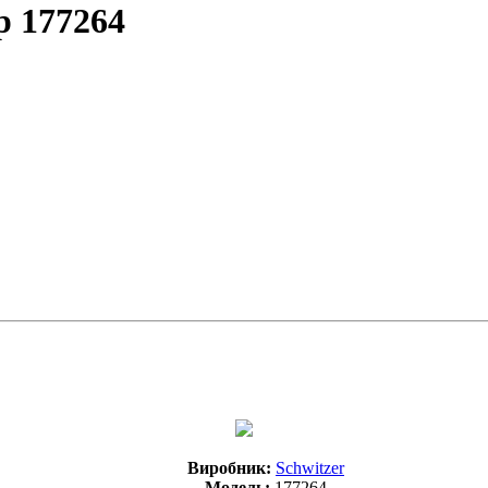
р 177264
Виробник:
Schwitzer
Модель:
177264