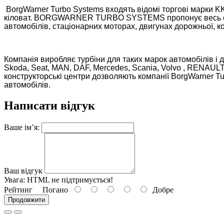
BorgWarner Turbo Systems входять відомі торгові марки KK
кіловат. BORGWARNER TURBO SYSTEMS пропонує весь спект
автомобілів, стаціонарних моторах, двигунах дорожньої, ко
Компанія виробляє турбіни для таких марок автомобілів і дви
Skoda, Seat, MAN, DAF, Mercedes, Scania, Volvo , RENAULT,
конструкторські центри дозволяють компанії BorgWarner Tur
автомобілів.
Написати відгук
Ваше ім’я:
Ваш відгук
Увага:
HTML не підтримується!
Рейтинг
Погано
Добре
Продовжити