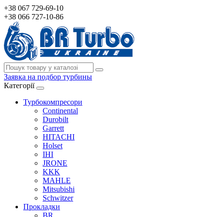
+38 067 729-69-10
+38 066 727-10-86
Заявка на подбор турбины
Категорії
Турбокомпресори
Continental
Durobilt
Garrett
HITACHI
Holset
IHI
JRONE
KKK
MAHLE
Mitsubishi
Schwitzer
Прокладки
BR