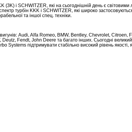
K (3K) і SCHWITZER, які на сьогоднішній день є світовими 
р турбін KKK і SCHWITZER, які широко застосовуються на
рабельної та іншої спец. техніки.
гунів: Audi, Alfa Romeo, BMW, Bentley, Chevrolet, Citroen, F
 Deutz, Fendt, John Deere та багато інших. Сьогодні велики
bo Systems підтримувати стабільно високий рівень якості, я