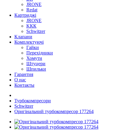
JRONE
Redat
Картриджі
JRONE
KКК
Schwitzer
Клапани
Комплектуючі
Гайки
Перехідники
Хомути
Штуцери
Шпильки
Гарантия
О нас
Контакты
Турбокомпресори
Schwitzer
Оригінальний турбокомпресор 177264