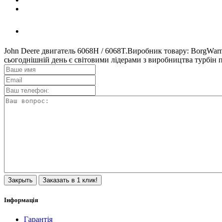
John Deere двигатель 6068H / 6068T.Виробник товару: BorgWar
сьогоднішній день є світовими лідерами з виробництва турбі
Закрыть
Заказать в 1 клик!
Інформація
Гарантія