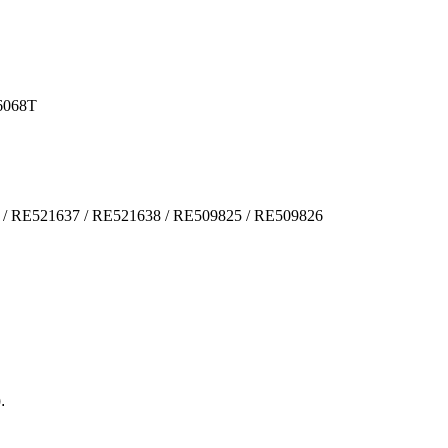
 6068T
 / RE521637 / RE521638 / RE509825 / RE509826
.