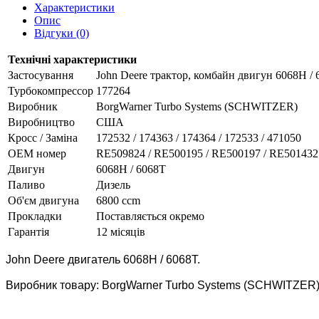
Характеристики
Опис
Відгуки (0)
Технічні характеристики
Застосування
John Deere трактор, комбайн двигун 6068H /
Турбокомпрессор
177264
Виробник
BorgWarner Turbo Systems (SCHWITZER)
Виробництво
США
Кросс / Заміна
172532 / 174363 / 174364 / 172533 / 471050
ОЕМ номер
RE509824 / RE500195 / RE500197 / RE501432
Двигун
6068H / 6068T
Паливо
Дизель
Об'єм двигуна
6800 ccm
Прокладки
Поставляється окремо
Гарантія
12 місяців
John Deere двигатель
6068H /
6068T
.
Виробник товару: BorgWarner Turbo Systems (SCHWITZER)