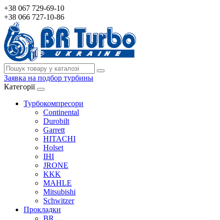
+38 067 729-69-10
+38 066 727-10-86
Заявка на подбор турбины
Категорії
Турбокомпресори
Continental
Durobilt
Garrett
HITACHI
Holset
IHI
JRONE
KKK
MAHLE
Mitsubishi
Schwitzer
Прокладки
BR