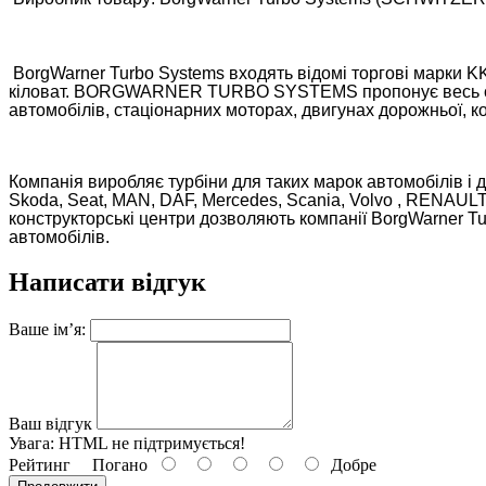
BorgWarner Turbo Systems входять відомі торгові марки KK
кіловат. BORGWARNER TURBO SYSTEMS пропонує весь спект
автомобілів, стаціонарних моторах, двигунах дорожньої, ко
Компанія виробляє турбіни для таких марок автомобілів і дви
Skoda, Seat, MAN, DAF, Mercedes, Scania, Volvo , RENAULT,
конструкторські центри дозволяють компанії BorgWarner Tur
автомобілів.
Написати відгук
Ваше ім’я:
Ваш відгук
Увага:
HTML не підтримується!
Рейтинг
Погано
Добре