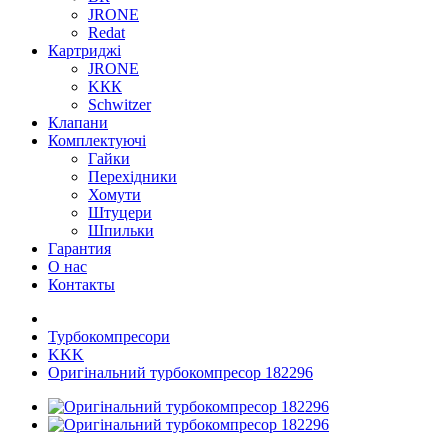
JRONE
Redat
Картриджі
JRONE
KКК
Schwitzer
Клапани
Комплектуючі
Гайки
Перехідники
Хомути
Штуцери
Шпильки
Гарантия
О нас
Контакты
Турбокомпресори
KKK
Оригінальний турбокомпресор 182296