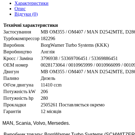
Характеристики
Опис
Відгуки (0)
Технічні характеристики
Застосування
MB OM355 / OM407 / MAN D2542MTE, D2866KF
Турбокомпрессор
182296
Виробник
BorgWarner Turbo Systems (KKK)
Виробництво
Англія
Кросс / Заміна
3796938 / 53369706451 / 53369886451
ОЕМ номер
0028173064 / 0010965999 / 0010966099 / 0010
Двигун
MB OM355 / OM407 / MAN D2542MTE, D2866KF,
Паливо
Дизель
Об'єм двигуна
11410 ccm
Потужність kW
206
Потужність hp
280
Прокладки
2505261 Поставляється окремо
Гарантія
12 місяців
MAN, Scania, Volvo, Mersedes.
Виробник товару: BorgWarner Turbo Systems (SCHWITZER