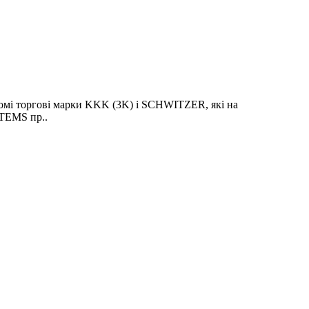
домі торгові марки KKK (3K) і SCHWITZER, які на
TEMS пр..