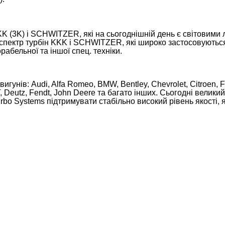
K (3K) і SCHWITZER, які на сьогоднішній день є світовими 
р турбін KKK і SCHWITZER, які широко застосовуються на
рабельної та іншої спец. техніки.
гунів: Audi, Alfa Romeo, BMW, Bentley, Chevrolet, Citroen, F
 Deutz, Fendt, John Deere та багато інших. Сьогодні велики
bo Systems підтримувати стабільно високий рівень якості, я