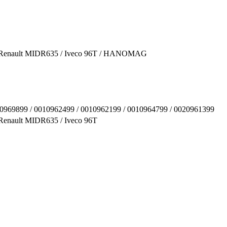
 Renault MIDR635 / Iveco 96Т / HANOMAG
00969899 / 0010962499 / 0010962199 / 0010964799 / 0020961399
enault MIDR635 / Iveco 96Т