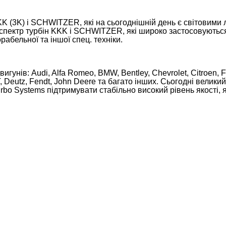
K (3K) і SCHWITZER, які на сьогоднішній день є світовими 
р турбін KKK і SCHWITZER, які широко застосовуються на
рабельної та іншої спец. техніки.
гунів: Audi, Alfa Romeo, BMW, Bentley, Chevrolet, Citroen, F
 Deutz, Fendt, John Deere та багато інших. Сьогодні велики
bo Systems підтримувати стабільно високий рівень якості, я