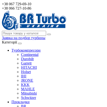
+38 067 729-69-10
+38 066 727-10-86
Заявка на подбор турбины
Категорії
Турбокомпресори
Continental
Durobilt
Garrett
HITACHI
Holset
IHI
JRONE
KKK
MAHLE
Mitsubishi
Schwitzer
Прокладки
BR