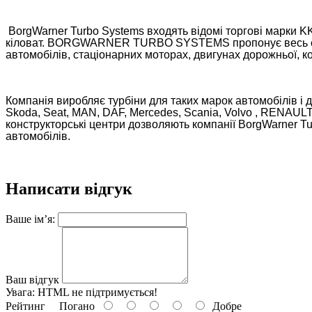
BorgWarner Turbo Systems входять відомі торгові марки KK
кіловат. BORGWARNER TURBO SYSTEMS пропонує весь спект
автомобілів, стаціонарних моторах, двигунах дорожньої, ко
Компанія виробляє турбіни для таких марок автомобілів і дви
Skoda, Seat, MAN, DAF, Mercedes, Scania, Volvo , RENAULT,
конструкторські центри дозволяють компанії BorgWarner Tur
автомобілів.
Написати відгук
Ваше ім’я:
Ваш відгук
Увага:
HTML не підтримується!
Рейтинг
Погано
Добре