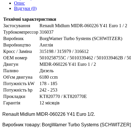
Опис
Відгуки (0)
Технічні характеристики
Застосування
Renault Midlum MIDR-060226 Y41 Euro 1 / 2
Турбокомпрессор
316037
Виробник
BorgWarner Turbo Systems (SCHWITZER)
Виробництво
Англія
Кросс / Заміна
315198 / 315979 / 316612
ОЕМ номер
5010258755C / 5010339462 / 5010339462B / 5
Двигун
MIDR-060226 Y41 Euro 1 / 2
Паливо
Дизель
Об'єм двигуна
6180 ccm
Потужність kW
178 - 185
Потужність hp
242 - 253
Прокладки
KT820770 / KT820770E
Гарантія
12 місяців
Renault Midlum MIDR-060226 Y41 Euro 1/2.
Виробник товару: BorgWarner Turbo Systems (SCHWITZER)