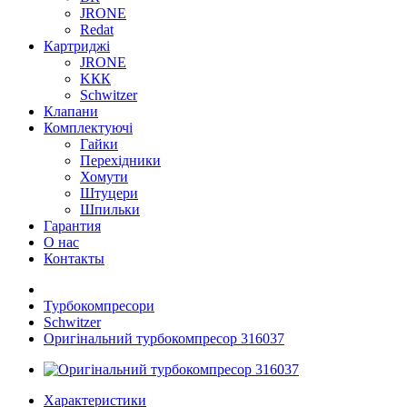
JRONE
Redat
Картриджі
JRONE
KКК
Schwitzer
Клапани
Комплектуючі
Гайки
Перехідники
Хомути
Штуцери
Шпильки
Гарантия
О нас
Контакты
Турбокомпресори
Schwitzer
Оригінальний турбокомпресор 316037
Характеристики