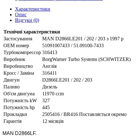
Характеристики
Опис
Відгуки (0)
Технічні характеристики
Застосування
MAN D2866LE201 / 202 / 203 з 1997 р
OEM номер
51091007433 / 51.09100-7433
Турбокомпрессор
316413
Виробник
BorgWarner Turbo Systems (SCHWITZER)
Виробництво
Англія
Кросс / Заміна
316411
Двигун
D2866LE201 / 202 / 203
Паливо
Дизель
Об'єм двигуна
11970 ccm
Потужність kW
327
Потужність hp
445
Прокладки
2505416 / BR416 Поставляється окремо
Гарантія
12 місяців
MAN
D2866LF.