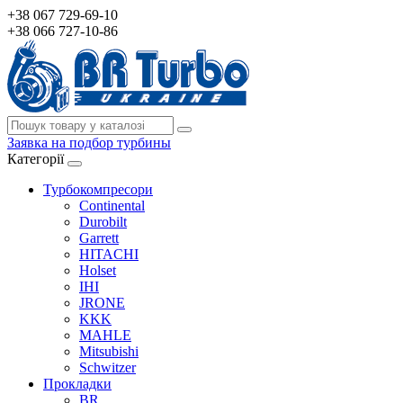
+38 067 729-69-10
+38 066 727-10-86
Заявка на подбор турбины
Категорії
Турбокомпресори
Continental
Durobilt
Garrett
HITACHI
Holset
IHI
JRONE
KKK
MAHLE
Mitsubishi
Schwitzer
Прокладки
BR