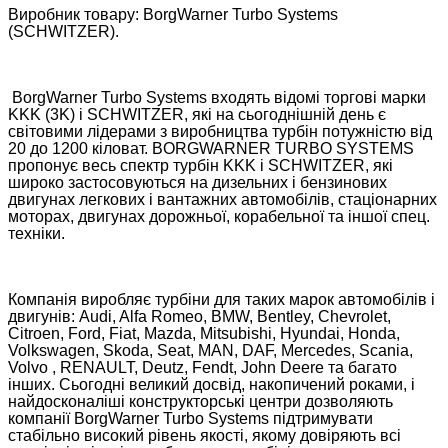
Виробник товару: BorgWarner Turbo Systems
(SCHWITZER).
BorgWarner Turbo Systems входять відомі торгові марки
KKK (3K) і SCHWITZER, які на сьогоднішній день є
світовими лідерами з виробництва турбін потужністю від
20 до 1200 кіловат. BORGWARNER TURBO SYSTEMS
пропонує весь спектр турбін KKK і SCHWITZER, які
широко застосовуються на дизельних і бензинових
двигунах легкових і вантажних автомобілів, стаціонарних
моторах, двигунах дорожньої, корабельної та іншої спец.
техніки.
Компанія виробляє турбіни для таких марок автомобілів і
двигунів: Audi, Alfa Romeo, BMW, Bentley, Chevrolet,
Citroen, Ford, Fiat, Mazda, Mitsubishi, Hyundai, Honda,
Volkswagen, Skoda, Seat, MAN, DAF, Mercedes, Scania,
Volvo , RENAULT, Deutz, Fendt, John Deere та багато
інших. Сьогодні великий досвід, накопичений роками, і
найдосконаліші конструкторські центри дозволяють
компанії BorgWarner Turbo Systems підтримувати
стабільно високий рівень якості, якому довіряють всі