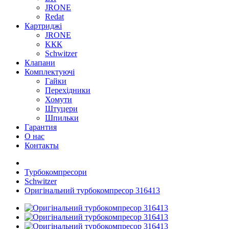
JRONE
Redat
Картриджі
JRONE
KКК
Schwitzer
Клапани
Комплектуючі
Гайки
Перехідники
Хомути
Штуцери
Шпильки
Гарантия
О нас
Контакты
Турбокомпресори
Schwitzer
Оригінальний турбокомпресор 316413