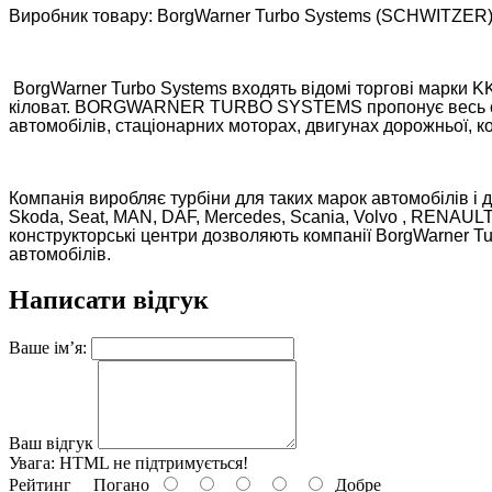
Виробник товару: BorgWarner Turbo Systems (SCHWITZER)
BorgWarner Turbo Systems входять відомі торгові марки KK
кіловат. BORGWARNER TURBO SYSTEMS пропонує весь спект
автомобілів, стаціонарних моторах, двигунах дорожньої, ко
Компанія виробляє турбіни для таких марок автомобілів і дви
Skoda, Seat, MAN, DAF, Mercedes, Scania, Volvo , RENAULT,
конструкторські центри дозволяють компанії BorgWarner Tur
автомобілів.
Написати відгук
Ваше ім’я:
Ваш відгук
Увага:
HTML не підтримується!
Рейтинг
Погано
Добре