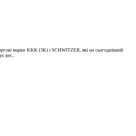
оргові марки KKK (3K) і SCHWITZER, які на сьогоднішній
є вес..