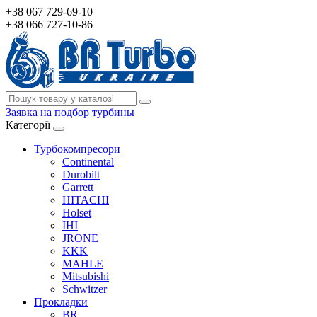
+38 067 729-69-10
+38 066 727-10-86
Заявка на подбор турбины
Категорії
Турбокомпресори
Continental
Durobilt
Garrett
HITACHI
Holset
IHI
JRONE
KKK
MAHLE
Mitsubishi
Schwitzer
Прокладки
BR