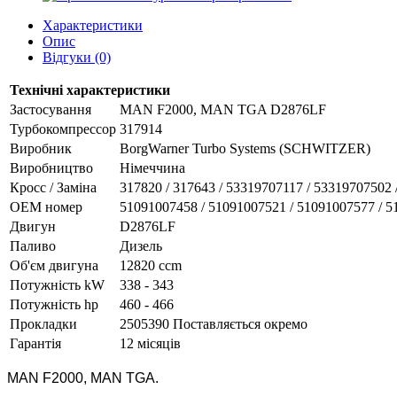
Характеристики
Опис
Відгуки (0)
Технічні характеристики
Застосування
MAN F2000, MAN TGA D2876LF
Турбокомпрессор
317914
Виробник
BorgWarner Turbo Systems (SCHWITZER)
Виробництво
Німеччина
Кросс / Заміна
317820 / 317643 / 53319707117 / 53319707502
ОЕМ номер
51091007458 / 51091007521 / 51091007577 / 51
Двигун
D2876LF
Паливо
Дизель
Об'єм двигуна
12820 ccm
Потужність kW
338 - 343
Потужність hp
460 - 466
Прокладки
2505390 Поставляється окремо
Гарантія
12 місяців
MAN F2000, MAN TGA.