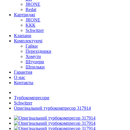
JRONE
Redat
Картриджі
JRONE
KКК
Schwitzer
Клапани
Комплектуючі
Гайки
Перехідники
Хомути
Штуцери
Шпильки
Гарантия
О нас
Контакты
Турбокомпресори
Schwitzer
Оригінальний турбокомпресор 317914