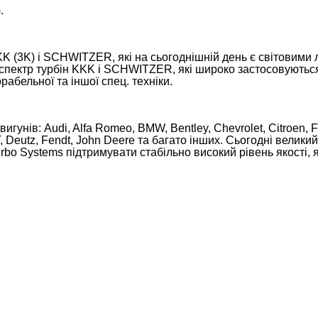
.
K (3K) і SCHWITZER, які на сьогоднішній день є світовими 
р турбін KKK і SCHWITZER, які широко застосовуються на
рабельної та іншої спец. техніки.
гунів: Audi, Alfa Romeo, BMW, Bentley, Chevrolet, Citroen, F
 Deutz, Fendt, John Deere та багато інших. Сьогодні велики
bo Systems підтримувати стабільно високий рівень якості, я