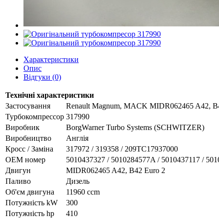
Характеристики
Опис
Відгуки (0)
Технічні характеристики
Застосування
Renault Magnum, MACK MIDR062465 A42, B4
Турбокомпрессор
317990
Виробник
BorgWarner Turbo Systems (SCHWITZER)
Виробництво
Англія
Кросс / Заміна
317972 / 319358 / 209TC17937000
ОЕМ номер
5010437327 / 5010284577A / 5010437117 / 501
Двигун
MIDR062465 A42, B42 Euro 2
Паливо
Дизель
Об'єм двигуна
11960 ccm
Потужність kW
300
Потужність hp
410