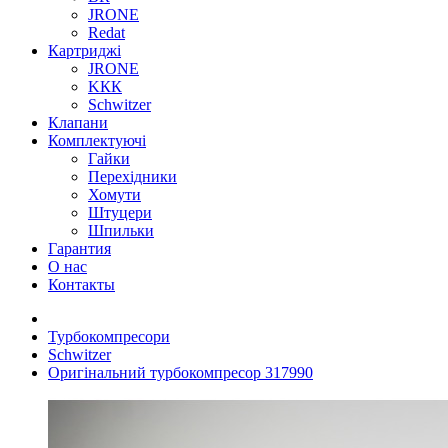
JRONE
Redat
Картриджі
JRONE
KКК
Schwitzer
Клапани
Комплектуючі
Гайки
Перехідники
Хомути
Штуцери
Шпильки
Гарантия
О нас
Контакты
Турбокомпресори
Schwitzer
Оригінальний турбокомпресор 317990