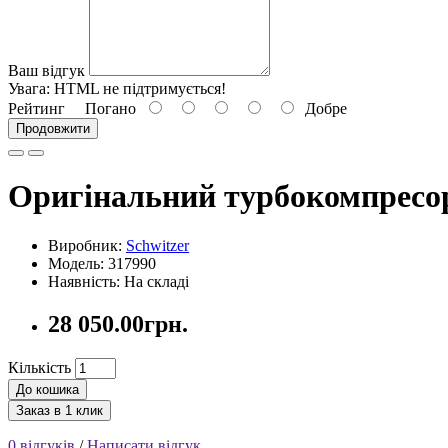
Ваш відгук
Увага:
HTML не підтримується!
Рейтинг
Погано
Добре
Продовжити
Оригінальний турбокомпресо
Виробник:
Schwitzer
Модель: 317990
Наявність: На складі
28 050.00грн.
Кількість
До кошика
Заказ в 1 клик
0 відгуків
/
Написати відгук