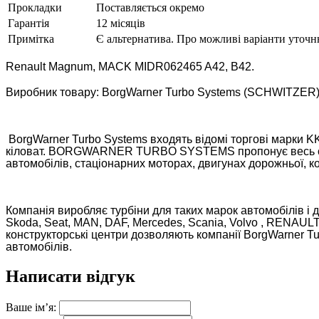
Прокладки
Поставляється окремо
Гарантія
12 місяців
Примітка
Є альтернатива. Про можливі варіанти уточн
Renault Magnum, MACK
MIDR062465 A42, B42.
Виробник товару: BorgWarner Turbo Systems (SCHWITZER)
BorgWarner Turbo Systems входять відомі торгові марки KK
кіловат. BORGWARNER TURBO SYSTEMS пропонує весь спект
автомобілів, стаціонарних моторах, двигунах дорожньої, ко
Компанія виробляє турбіни для таких марок автомобілів і дви
Skoda, Seat, MAN, DAF, Mercedes, Scania, Volvo , RENAULT,
конструкторські центри дозволяють компанії BorgWarner Tur
автомобілів.
Написати відгук
Ваше ім’я: