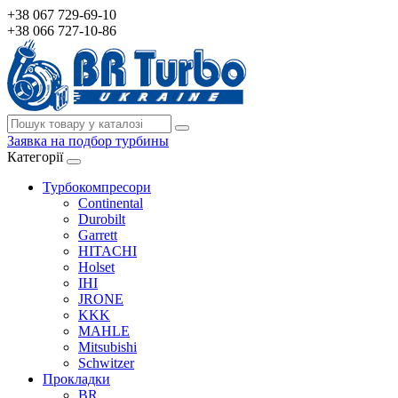
+38 067 729-69-10
+38 066 727-10-86
Заявка на подбор турбины
Категорії
Турбокомпресори
Continental
Durobilt
Garrett
HITACHI
Holset
IHI
JRONE
KKK
MAHLE
Mitsubishi
Schwitzer
Прокладки
BR