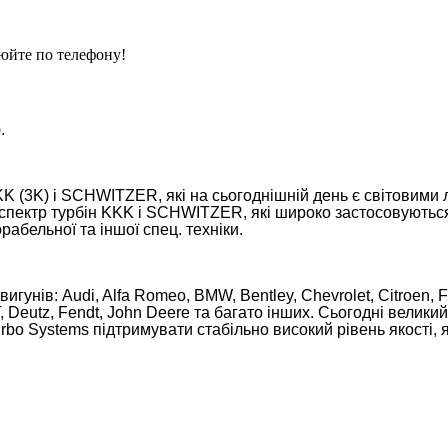
юйте по телефону!
.
K (3K) і SCHWITZER, які на сьогоднішній день є світовими 
р турбін KKK і SCHWITZER, які широко застосовуються на
рабельної та іншої спец. техніки.
гунів: Audi, Alfa Romeo, BMW, Bentley, Chevrolet, Citroen, F
 Deutz, Fendt, John Deere та багато інших. Сьогодні велики
bo Systems підтримувати стабільно високий рівень якості, я