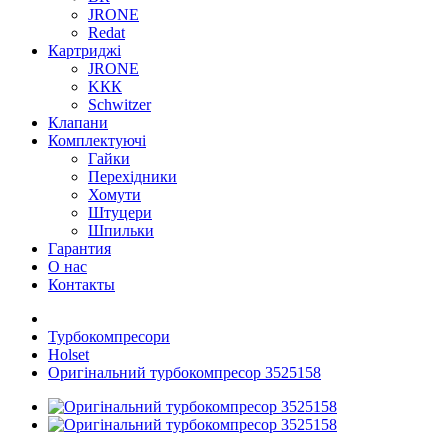
JRONE
Redat
Картриджі
JRONE
KКК
Schwitzer
Клапани
Комплектуючі
Гайки
Перехідники
Хомути
Штуцери
Шпильки
Гарантия
О нас
Контакты
Турбокомпресори
Holset
Оригінальний турбокомпресор 3525158