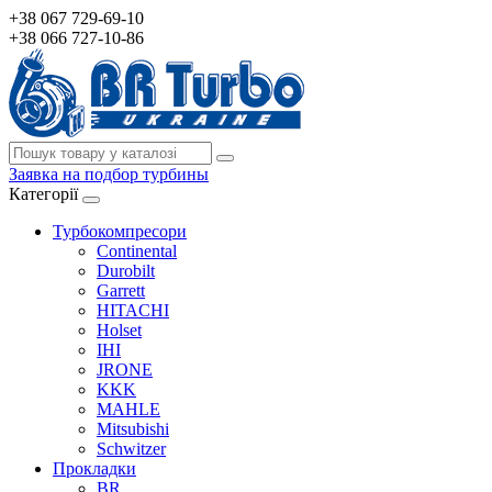
+38 067 729-69-10
+38 066 727-10-86
Заявка на подбор турбины
Категорії
Турбокомпресори
Continental
Durobilt
Garrett
HITACHI
Holset
IHI
JRONE
KKK
MAHLE
Mitsubishi
Schwitzer
Прокладки
BR