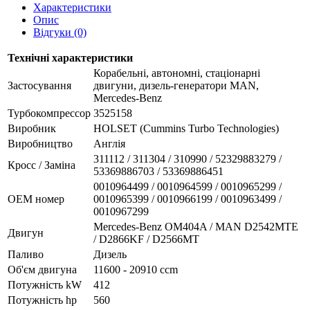
Характеристики
Опис
Відгуки (0)
Технічні характеристики
Корабельні, автономні, стаціонарні
Застосування
двигуни, дизель-генератори MAN,
Mercedes-Benz
Турбокомпрессор
3525158
Виробник
HOLSET (Cummins Turbo Technologies)
Виробництво
Англія
311112 / 311304 / 310990 / 52329883279 /
Кросс / Заміна
53369886703 / 53369886451
0010964499 / 0010964599 / 0010965299 /
ОЕМ номер
0010965399 / 0010966199 / 0010963499 /
0010967299
Mercedes-Benz OM404A / MAN D2542MTE
Двигун
/ D2866KF / D2566MT
Паливо
Дизель
Об'єм двигуна
11600 - 20910 ccm
Потужність kW
412
Потужність hp
560