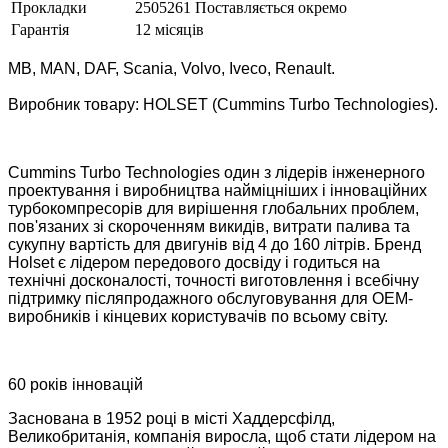
Прокладки
2505261 Поставляється окремо
Гарантія
12 місяців
MB, MAN, DAF, Scania, Volvo, Iveco, Renault.
Виробник товару: HOLSET (Cummins Turbo Technologies).
Cummins Turbo Technologies один з лідерів інженерного
проектування і виробництва найміцніших і інноваційних
турбокомпресорів для вирішення глобальних проблем,
пов'язаних зі скороченням викидів, витрати палива та
сукупну вартість для двигунів від 4 до 160 літрів. Бренд
Holset є лідером передового досвіду і годиться на
технічні досконалості, точності виготовлення і всебічну
підтримку післяпродажного обслуговування для OEM-
виробників і кінцевих користувачів по всьому світу.
60 років інновацій
Заснована в 1952 році в місті Хаддерсфілд,
Великобританія, компанія виросла, щоб стати лідером на