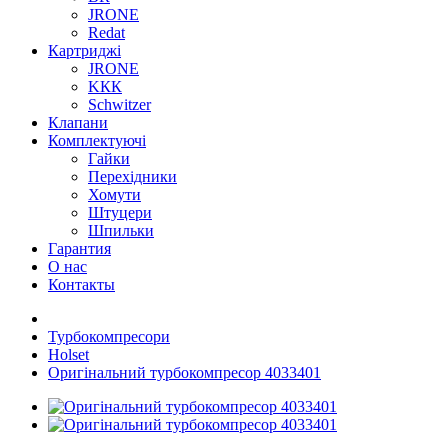
JRONE
Redat
Картриджі
JRONE
KКК
Schwitzer
Клапани
Комплектуючі
Гайки
Перехідники
Хомути
Штуцери
Шпильки
Гарантия
О нас
Контакты
Турбокомпресори
Holset
Оригінальний турбокомпресор 4033401