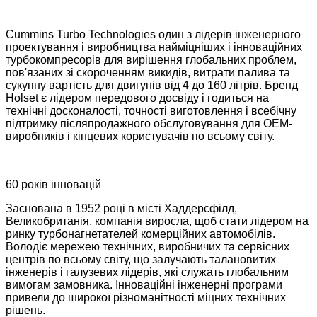
Cummins Turbo Technologies один з лідерів інженерного
проектування і виробництва найміцніших і інноваційних
турбокомпресорів для вирішення глобальних проблем,
пов'язаних зі скороченням викидів, витрати палива та
сукупну вартість для двигунів від 4 до 160 літрів. Бренд
Holset є лідером передового досвіду і годиться на
технічні досконалості, точності виготовлення і всебічну
підтримку післяпродажного обслуговування для OEM-
виробників і кінцевих користувачів по всьому світу.
60 років інновацій
Заснована в 1952 році в місті Хаддерсфілд,
Великобританія, компанія виросла, щоб стати лідером на
ринку турбонагнетателей комерційних автомобілів.
Володіє мережею технічних, виробничих та сервісних
центрів по всьому світу, що залучають талановитих
інженерів і галузевих лідерів, які служать глобальним
вимогам замовника. Інноваційні інженерні програми
привели до широкої різноманітності міцних технічних
рішень.