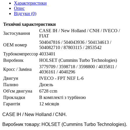
Характеристики
Опис
Відгуки (0)
Технічні характеристики
CASE IH / New Holland / CNH / IVECO /
Застосування
FIAT
504047816 / 504043936 / 504134613 /
OEM номер
504082710 / 87803115 / 2853542
Турбокомпрессор
4033401
Виробник
HOLSET (Cummins Turbo Technologies)
3779709 / 3598718 / 3598800 / 4035811 /
Кросс / Заміна
4036161 / 4040296
Двигун
IVECO - FPT NEF L-6
Паливо
Дизель
Об'єм двигуна
6728 ccm
Прокладки
В комплекті з турбіною
Гарантія
12 місяців
CASE IH / New Holland / CNH.
Виробник товару: HOLSET (Cummins Turbo Technologies).