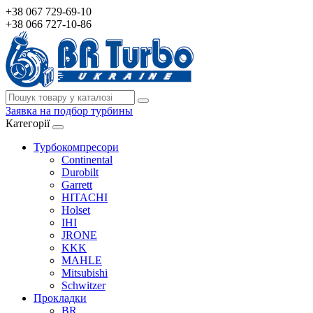
+38 067 729-69-10
+38 066 727-10-86
Заявка на подбор турбины
Категорії
Турбокомпресори
Continental
Durobilt
Garrett
HITACHI
Holset
IHI
JRONE
KKK
MAHLE
Mitsubishi
Schwitzer
Прокладки
BR