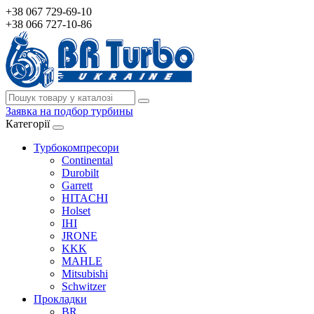
+38 067 729-69-10
+38 066 727-10-86
Заявка на подбор турбины
Категорії
Турбокомпресори
Continental
Durobilt
Garrett
HITACHI
Holset
IHI
JRONE
KKK
MAHLE
Mitsubishi
Schwitzer
Прокладки
BR