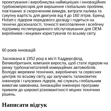
проектування і виробництва найміцніших і інноваційних
турбокомпресорів для вирішення глобальних проблем,
пов'язаних зі скороченням викидів, витрати палива та
сукупну вартість для двигунів від 4 до 160 літрів. Бренд
Holset є лідером передового досвіду і годиться на
технічні досконалості, точності виготовлення і всебічну
підтримку післяпродажного обслуговування для OEM-
виробників і кінцевих користувачів по всьому світу.
60 років інновацій
Заснована в 1952 році в місті Хаддерсфілд,
Великобританія, компанія виросла, щоб стати лідером на
ринку турбонагнетателей комерційних автомобілів.
Володіє мережею технічних, виробничих та сервісних
центрів по всьому світу, що залучають талановитих
інженерів і галузевих лідерів, які служать глобальним
вимогам замовника. Інноваційні інженерні програми
привели до широкої різноманітності міцних технічних
рішень.
Написати відгук