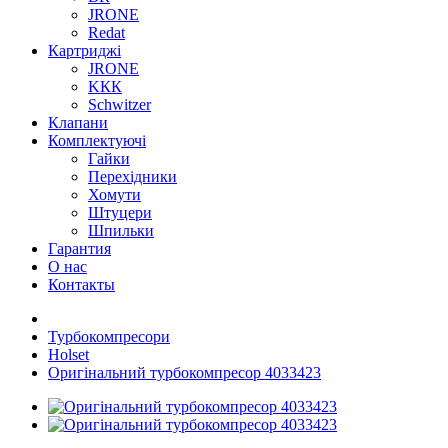
JRONE
Redat
Картриджі
JRONE
KКК
Schwitzer
Клапани
Комплектуючі
Гайки
Перехідники
Хомути
Штуцери
Шпильки
Гарантия
О нас
Контакты
Турбокомпресори
Holset
Оригінальний турбокомпресор 4033423