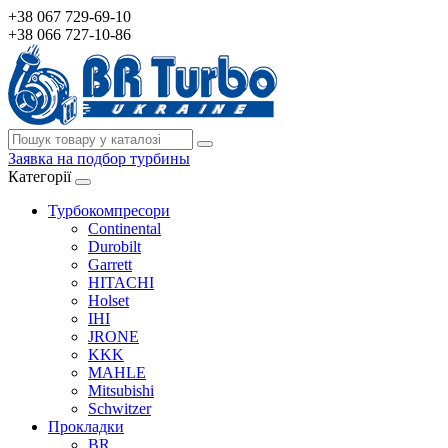
+38 067 729-69-10
+38 066 727-10-86
Заявка на подбор турбины
Категорії
Турбокомпресори
Continental
Durobilt
Garrett
HITACHI
Holset
IHI
JRONE
KKK
MAHLE
Mitsubishi
Schwitzer
Прокладки
BR