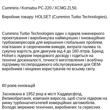
Cummins / Komatsu PC-220 / XCMG ZL50.
Виробник товару: HOLSET (Cummins Turbo Technologies).
Cummins Turbo Technologies один з лідерів інженерного
проектування і виробництва найміцніших і інноваційних
турбокомпресорів для вирішення глобальних проблем,
пов'язаних зі скороченням викидів, витрати палива та
сукупну вартість для двигунів від 4 до 160 літрів. Бренд
Holset є лідером передового досвіду і годиться на
технічні досконалості, точності виготовлення і всебічну
підтримку післяпродажного обслуговування для OEM-
виробників і кінцевих користувачів по всьому світу.
60 років інновацій
Заснована в 1952 році в місті Хаддерсфілд,
Великобританія, компанія виросла, щоб стати лідером на
ринку турбонагнетателей комерційних автомобілів.
Володіє мережею технічних, виробничих та сервісних