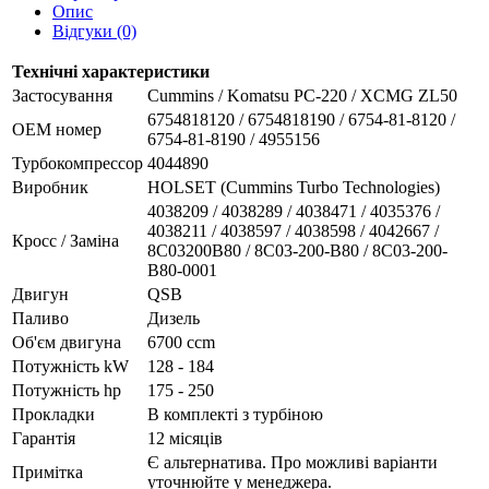
Опис
Відгуки (0)
Технічні характеристики
Застосування
Cummins / Komatsu PC-220 / XCMG ZL50
6754818120 / 6754818190 / 6754-81-8120 /
OEM номер
6754-81-8190 / 4955156
Турбокомпрессор
4044890
Виробник
HOLSET (Cummins Turbo Technologies)
4038209 / 4038289 / 4038471 / 4035376 /
4038211 / 4038597 / 4038598 / 4042667 /
Кросс / Заміна
8C03200B80 / 8C03-200-B80 / 8C03-200-
B80-0001
Двигун
QSB
Паливо
Дизель
Об'єм двигуна
6700 ccm
Потужність kW
128 - 184
Потужність hp
175 - 250
Прокладки
В комплекті з турбіною
Гарантія
12 місяців
Є альтернатива. Про можливі варіанти
Примітка
уточнюйте у менеджера.