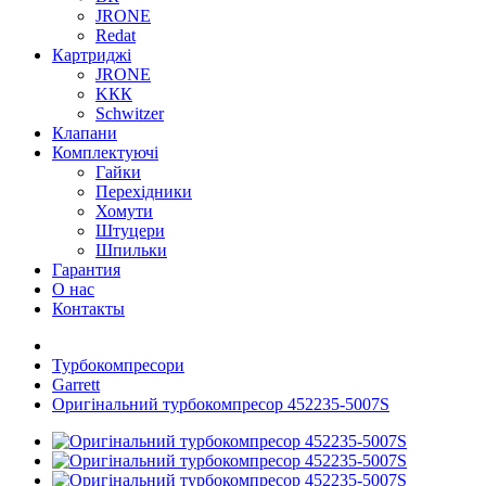
JRONE
Redat
Картриджі
JRONE
KКК
Schwitzer
Клапани
Комплектуючі
Гайки
Перехідники
Хомути
Штуцери
Шпильки
Гарантия
О нас
Контакты
Турбокомпресори
Garrett
Оригінальний турбокомпресор 452235-5007S