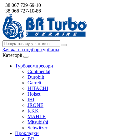
+38 067 729-69-10
+38 066 727-10-86
Заявка на подбор турбины
Категорії
Турбокомпресори
Continental
Durobilt
Garrett
HITACHI
Holset
IHI
JRONE
KKK
MAHLE
Mitsubishi
Schwitzer
Прокладки
BR