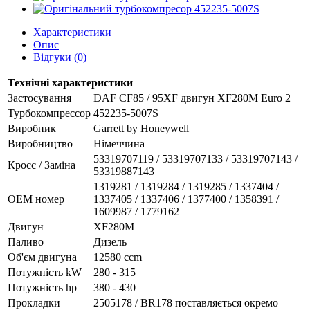
Характеристики
Опис
Відгуки (0)
Технічні характеристики
Застосування
DAF CF85 / 95XF двигун XF280M Euro 2
Турбокомпрессор
452235-5007S
Виробник
Garrett by Honeywell
Виробництво
Німеччина
53319707119 / 53319707133 / 53319707143 /
Кросс / Заміна
53319887143
1319281 / 1319284 / 1319285 / 1337404 /
ОЕМ номер
1337405 / 1337406 / 1377400 / 1358391 /
1609987 / 1779162
Двигун
XF280M
Паливо
Дизель
Об'єм двигуна
12580 ccm
Потужність kW
280 - 315
Потужність hp
380 - 430
Прокладки
2505178 / BR178 поставляється окремо