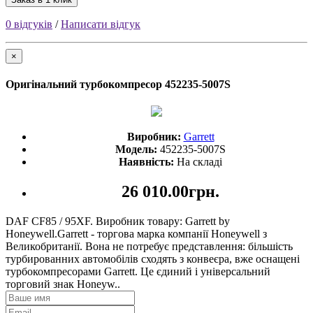
0 відгуків
/
Написати відгук
×
Оригінальний турбокомпресор 452235-5007S
Виробник:
Garrett
Модель:
452235-5007S
Наявність:
На складі
26 010.00грн.
DAF CF85 / 95XF. Виробник товару: Garrett by
Honeywell.Garrett - торгова марка компанії Honeywell з
Великобританії. Вона не потребує представлення: більшість
турбированних автомобілів сходять з конвеєра, вже оснащені
турбокомпресорами Garrett. Це єдиний і універсальний
торговий знак Honeyw..