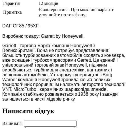
Гарантія
12 місяців
Є альтернатива. Про можливі варіанти
Примітка
уточнюйте по телефону.
DAF
CF85 / 95XF.
Виробник товару: Garrett by Honeywell.
Garrett - торгова марка компанії Honeywell з
Великобританії. Вона не потребує представлення:
більшість турбированних автомобілів сходять з конвеєра,
вже оснащені турбокомпресорами Garrett. Це єдиний і
універсальний торговий знак Honeywell, під яким
виробляються турбіни для спецтехніки, вантажних і
легкових автомобілів. У старому суперництві з Borg
Warner компанія Honeywell зробила кілька великих
технологічних проривів: їм належать авторство технології
VNT, MicroTurbo і керамічних шарикопідшипників.
Компанія стабільно розвивається з 1938 року і завжди
залишається в числі лідерів ринку.
Написати відгук
Ваше ім’я: