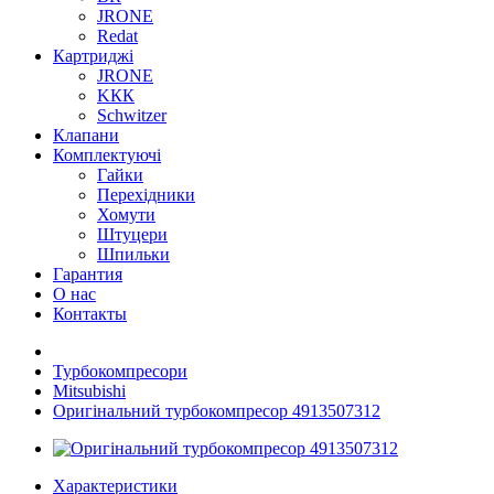
JRONE
Redat
Картриджі
JRONE
KКК
Schwitzer
Клапани
Комплектуючі
Гайки
Перехідники
Хомути
Штуцери
Шпильки
Гарантия
О нас
Контакты
Турбокомпресори
Mitsubishi
Оригінальний турбокомпресор 4913507312
Характеристики