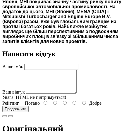
Японії, MHI покриває значну частину ринку попиту
європейської автомобільної промисловості. На
додаток до цього, MHI (Японія), MENA (США) і
Mitsubishi Turbocharger and Engine Europe B.V.
(Європа) разом, вже був глобальним гравцем на
протязі багатьох років. Найближче майбутнє
виглядає ще більш перспективним з подвоєнням
виробничих площ в зв'язку зі збільшенням числа
запитів клієнтів для нових проектів.
Написати відгук
Ваше ім’я:
Ваш відгук
Увага:
HTML не підтримується!
Рейтинг
Погано
Добре
Продовжити
Оригінальний