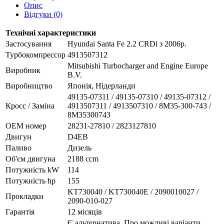
Опис
Відгуки (0)
Технічні характеристики
Застосування
Hyundai Santa Fe 2.2 CRDi з 2006р.
Турбокомпрессор
4913507312
Mitsubishi Turbocharger and Engine Europe
Виробник
B.V.
Виробництво
Японія, Нідерланди
49135-07311 / 49135-07310 / 49135-07312 /
Кросс / Заміна
4913507311 / 4913507310 / 8M35-300-743 /
8M35300743
ОЕМ номер
28231-27810 / 2823127810
Двигун
D4EB
Паливо
Дизель
Об'єм двигуна
2188 ccm
Потужність kW
114
Потужність hp
155
KT730040 / KT730040E / 2090010027 /
Прокладки
2090-010-027
Гарантія
12 місяців
Є альтернатива. Про можливі варіанти