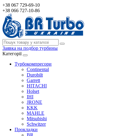
+38 067 729-69-10
+38 066 727-10-86
Заявка на подбор турбины
Категорії
Турбокомпресори
Continental
Durobilt
Garrett
HITACHI
Holset
IHI
JRONE
KKK
MAHLE
Mitsubishi
Schwitzer
Прокладки
BR