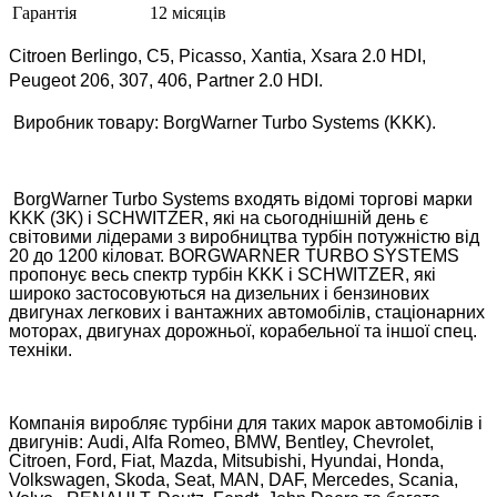
Гарантія
12 місяців
Citroen Berlingo, C5, Picasso, Xantia, Xsara 2.0 HDI,
Peugeot 206, 307, 406, Partner 2.0 HDI.
Виробник товару: BorgWarner Turbo Systems (KKK).
BorgWarner Turbo Systems входять відомі торгові марки
KKK (3K) і SCHWITZER, які на сьогоднішній день є
світовими лідерами з виробництва турбін потужністю від
20 до 1200 кіловат. BORGWARNER TURBO SYSTEMS
пропонує весь спектр турбін KKK і SCHWITZER, які
широко застосовуються на дизельних і бензинових
двигунах легкових і вантажних автомобілів, стаціонарних
моторах, двигунах дорожньої, корабельної та іншої спец.
техніки.
Компанія виробляє турбіни для таких марок автомобілів і
двигунів: Audi, Alfa Romeo, BMW, Bentley, Chevrolet,
Citroen, Ford, Fiat, Mazda, Mitsubishi, Hyundai, Honda,
Volkswagen, Skoda, Seat, MAN, DAF, Mercedes, Scania,