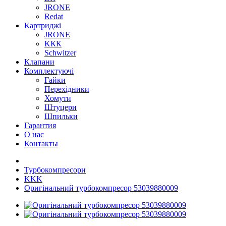
JRONE
Redat
Картриджі
JRONE
KКК
Schwitzer
Клапани
Комплектуючі
Гайки
Перехідники
Хомути
Штуцери
Шпильки
Гарантия
О нас
Контакты
Турбокомпресори
KKK
Оригінальний турбокомпресор 53039880009