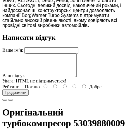
Volvo , RENAULT, Deutz, Fendt, John Deere та багато
інших. Сьогодні великий досвід, накопичений роками, і
найдосконаліші конструкторські центри дозволяють
компанії BorgWarner Turbo Systems підтримувати
стабільно високий рівень якості, якому довіряють всі
провідні світові виробники автомобілів.
Написати відгук
Ваше ім’я:
Ваш відгук
Увага:
HTML не підтримується!
Рейтинг
Погано
Добре
Продовжити
Оригінальний
турбокомпресор 53039880009