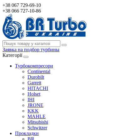
+38 067 729-69-10
+38 066 727-10-86
Заявка на подбор турбины
Категорії
Турбокомпресори
Continental
Durobilt
Garrett
HITACHI
Holset
IHI
JRONE
KKK
MAHLE
Mitsubishi
Schwitzer
Прокладки
BR