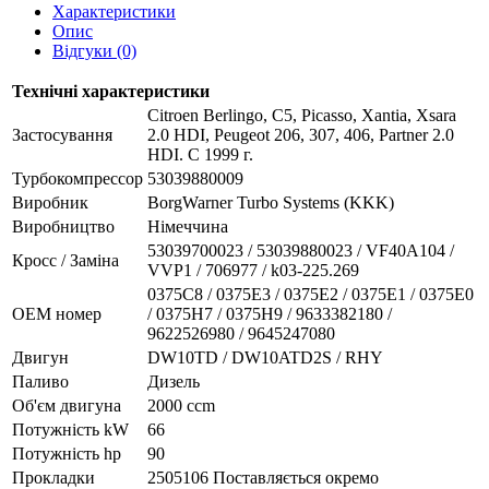
Характеристики
Опис
Відгуки (0)
Технічні характеристики
Citroen Berlingo, C5, Picasso, Xantia, Xsara
Застосування
2.0 HDI, Peugeot 206, 307, 406, Partner 2.0
HDI. C 1999 г.
Турбокомпрессор
53039880009
Виробник
BorgWarner Turbo Systems (KKK)
Виробництво
Німеччина
53039700023 / 53039880023 / VF40A104 /
Кросс / Заміна
VVP1 / 706977 / k03-225.269
0375C8 / 0375E3 / 0375E2 / 0375E1 / 0375E0
ОЕМ номер
/ 0375H7 / 0375H9 / 9633382180 /
9622526980 / 9645247080
Двигун
DW10TD / DW10ATD2S / RHY
Паливо
Дизель
Об'єм двигуна
2000 ccm
Потужність kW
66
Потужність hp
90
Прокладки
2505106 Поставляється окремо