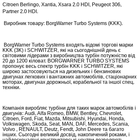
Citroen Berlingo, Xantia, Xsara 2.0 HDI, Peugeot 306,
Partner 2.0 HDI.
Виробник товару: BorgWarner Turbo Systems (KKK).
BorgWarner Turbo Systems входять відомі торгові марки
KKK (3K) і SCHWITZER, які на сьогоднішній день є
світовими лідерами з виробництва турбін потужністю від
20 до 1200 кіловат. BORGWARNER TURBO SYSTEMS
пропонує весь спектр турбін KKK і SCHWITZER, які
широко застосовуються на дизельних і бензинових
двигунах легкових і вантажних автомобілів, стаціонарних
моторах, двигунах дорожньої, корабельної та іншої спец.
техніки.
Компанія виробляє турбіни для таких марок автомобілів і
двигунів: Audi, Alfa Romeo, BMW, Bentley, Chevrolet,
Citroen, Ford, Fiat, Mazda, Mitsubishi, Hyundai, Honda,
Volkswagen, Skoda, Seat, MAN, DAF, Mercedes, Scania,
Volvo , RENAULT, Deutz, Fendt, John Deere та багато
інших. Сьогодні великий досвід, накопичений роками, і
найдосконаліші конструкторські центри дозволяють