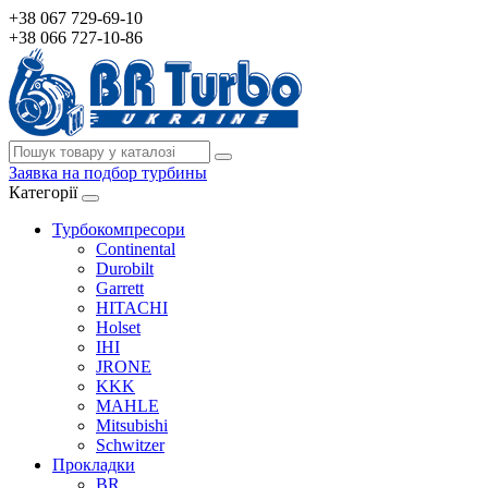
+38 067 729-69-10
+38 066 727-10-86
Заявка на подбор турбины
Категорії
Турбокомпресори
Continental
Durobilt
Garrett
HITACHI
Holset
IHI
JRONE
KKK
MAHLE
Mitsubishi
Schwitzer
Прокладки
BR