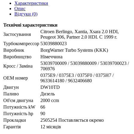
Характеристики
Опис
Відгуки (0)
Технічні характеристики
Citroen Berlingo, Xantia, Xsara 2.0 HDI,
Застосування
Peugeot 306, Partner 2.0 HDI. C 1999 г.
Турбокомпрессор
53039880023
Виробник
BorgWarner Turbo Systems (KKK)
Виробництво
Німеччина
53039700009 / 53039880009 / 53039700023 /
Кросс / Заміна
706976
0375E9 / 0375E3 / 0375F0 / 0375H7 /
ОЕМ номер
9633614180 / 9632406680
Двигун
DW10TD
Паливо
Дизель
Об'єм двигуна
2000 ccm
Потужність kW
66
Потужність hp
90
Прокладки
2505254 Поставляється окремо
Гарантія
12 місяців