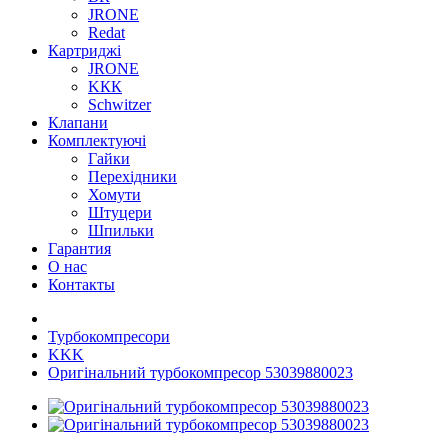
JRONE
Redat
Картриджі
JRONE
KКК
Schwitzer
Клапани
Комплектуючі
Гайки
Перехідники
Хомути
Штуцери
Шпильки
Гарантия
О нас
Контакты
Турбокомпресори
KKK
Оригінальний турбокомпресор 53039880023