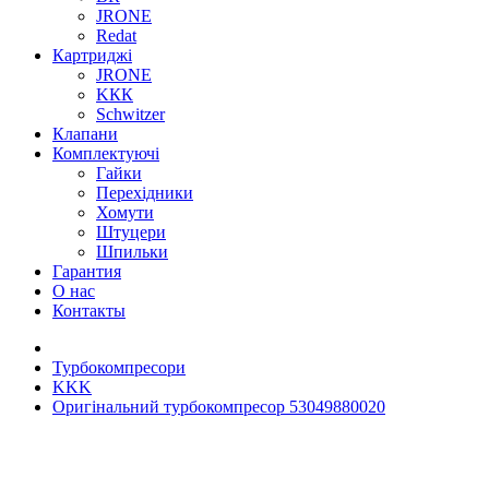
JRONE
Redat
Картриджі
JRONE
KКК
Schwitzer
Клапани
Комплектуючі
Гайки
Перехідники
Хомути
Штуцери
Шпильки
Гарантия
О нас
Контакты
Турбокомпресори
KKK
Оригінальний турбокомпресор 53049880020