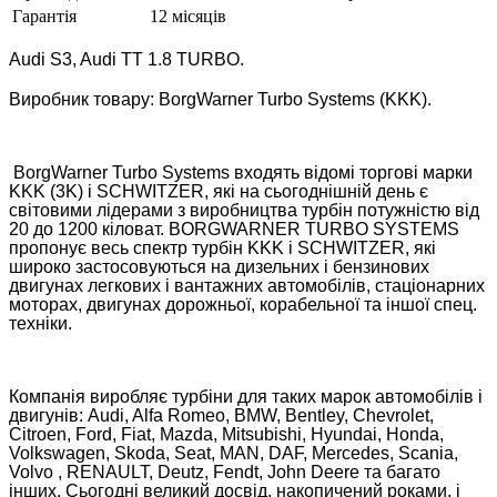
Гарантія
12 місяців
Audi S3, Audi TT 1.8 TURBO.
Виробник товару: BorgWarner Turbo Systems (KKK).
BorgWarner Turbo Systems входять відомі торгові марки
KKK (3K) і SCHWITZER, які на сьогоднішній день є
світовими лідерами з виробництва турбін потужністю від
20 до 1200 кіловат. BORGWARNER TURBO SYSTEMS
пропонує весь спектр турбін KKK і SCHWITZER, які
широко застосовуються на дизельних і бензинових
двигунах легкових і вантажних автомобілів, стаціонарних
моторах, двигунах дорожньої, корабельної та іншої спец.
техніки.
Компанія виробляє турбіни для таких марок автомобілів і
двигунів: Audi, Alfa Romeo, BMW, Bentley, Chevrolet,
Citroen, Ford, Fiat, Mazda, Mitsubishi, Hyundai, Honda,
Volkswagen, Skoda, Seat, MAN, DAF, Mercedes, Scania,
Volvo , RENAULT, Deutz, Fendt, John Deere та багато
інших. Сьогодні великий досвід, накопичений роками, і