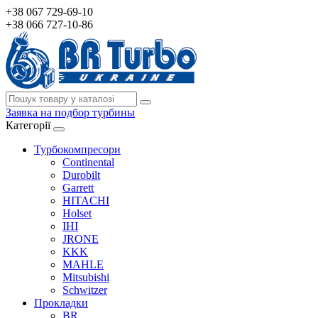
+38 067 729-69-10
+38 066 727-10-86
Заявка на подбор турбины
Категорії
Турбокомпресори
Continental
Durobilt
Garrett
HITACHI
Holset
IHI
JRONE
KKK
MAHLE
Mitsubishi
Schwitzer
Прокладки
BR