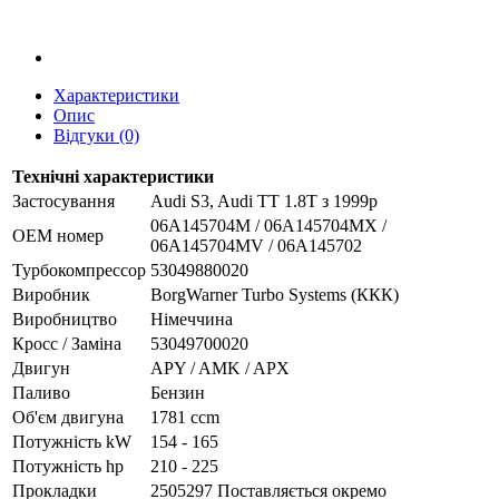
Характеристики
Опис
Відгуки (0)
Технічні характеристики
Застосування
Audi S3, Audi TT 1.8T з 1999р
06A145704M / 06A145704MX /
OEM номер
06A145704MV / 06A145702
Турбокомпрессор
53049880020
Виробник
BorgWarner Turbo Systems (ККК)
Виробництво
Німеччина
Кросс / Заміна
53049700020
Двигун
APY / AMK / APX
Паливо
Бензин
Об'єм двигуна
1781 ccm
Потужність kW
154 - 165
Потужність hp
210 - 225
Прокладки
2505297 Поставляється окремо